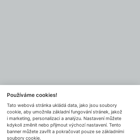
Chcete se také stát naším partnerem?
NAPIŠTE NÁM
Používáme cookies!
Tato webová stránka ukládá data, jako jsou soubory
info@dyzajnmarket.com
cookie, aby umožnila základní fungování stránek, jakož
Mujmarket s.r.o.
i marketing, personalizaci a analýzu. Nastavení můžete
Buzulucká 569/10
kdykoli změnit nebo přijmout výchozí nastavení. Tento
banner můžete zavřít a pokračovat pouze se základními
160 00 Praha 6
soubory cookie.