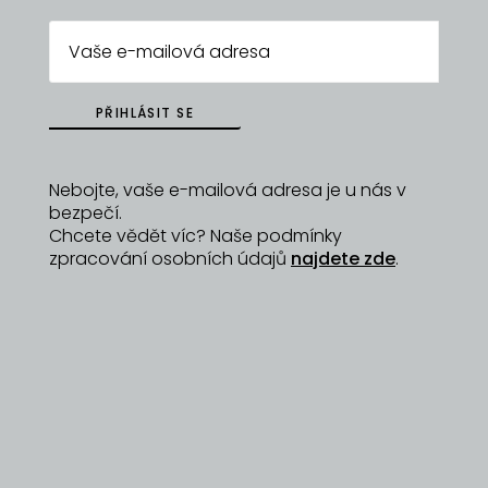
chcete přihlásit poprvé, klikněte níže na stránce
na Přihlášku.
E-MAIL
PŘIHLÁSIT SE
Nebojte, vaše e-mailová adresa je u nás v
bezpečí.
HESLO
Chcete vědět víc? Naše podmínky
zpracování osobních údajů
najdete zde
.
PŘIHLÁSIT SE
NEZNÁM HESLO