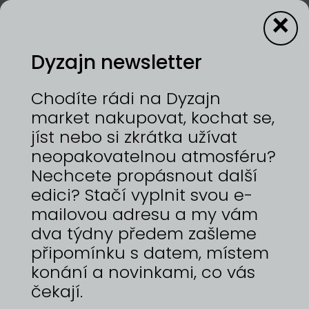
×
Dyzajn newsletter
Přihláška
Chodíte rádi na Dyzajn
market nakupovat, kochat se,
jíst nebo si zkrátka užívat
neopakovatelnou atmosféru?
Nechcete propásnout další
Máte již účet z předchozí
edici? Stačí vyplnit svou e-
registrace?
mailovou adresu a my vám
dva týdny předem zašleme
Přihlašovali jste se již na některý z předchozích
připomínku s datem, místem
Dyzajn marketů? Pokud ano, tak máte u nás
založený účet. Přihlaste se a ušetříte si část
konání a novinkami, co vás
opětovného vyplňování formuláře. Účet se
čekají.
vytvoří s první odeslanou přihláškou. Pokud se