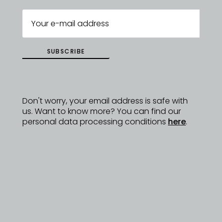
SUBSCRIBE
Don't worry, your email address is safe with
us. Want to know more? You can find our
personal data processing conditions
here
.
18/01/2024
Kdo za vaší značkou stojí a kdy vznikla?
Jmenuji se Martin Koller. Z toho vychází název
značky. Vystudoval jsem bechyňskou
keramickou školu SPŠK Bechyně. Pracoval jsem
pro různé keramické dílny, založil jsem
vlastní dílnu. Pořídil jsem si rodinu a na nějaký čas
řemeslo opustil. Potom, co jsme postavili