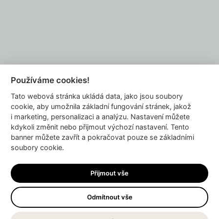
Do you want to be our partner?
EMAIL US
Používáme cookies!
Tato webová stránka ukládá data, jako jsou soubory
info@dyzajnmarket.com
cookie, aby umožnila základní fungování stránek, jakož
Mujmarket s.r.o.
i marketing, personalizaci a analýzu. Nastavení můžete
Buzulucká 569/10
kdykoli změnit nebo přijmout výchozí nastavení. Tento
banner můžete zavřít a pokračovat pouze se základními
160 00 Praha 6
soubory cookie.
Česká republika
IČ 04980913
Přijmout vše
DIČ CZ04980913
Odmítnout vše
UP