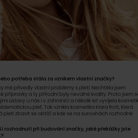
ebo potřeba stála za vznikem vlastní značky?
y mě přivedly vlastní problémy s pletí. Nechtěla jsem
 přípravky a ty přírodní byly nevalné kvality. Proto jsem s
mi ústavy u nás i v zahraničí a několik let vyvíjela kosmeti
blematickou pleť. Tak vznikla kosmetika Klara Rott, která
pleti zbavit se obtíží a kde se na surovinách rozhodně
ší rozhodnutí při budování značky, jaké překážky jste
t?