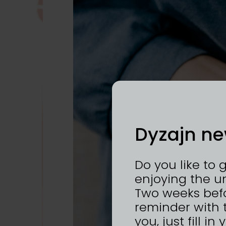
Dyzajn ne
Do you like to 
enjoying the u
Two weeks befo
reminder with 
you, just fill i