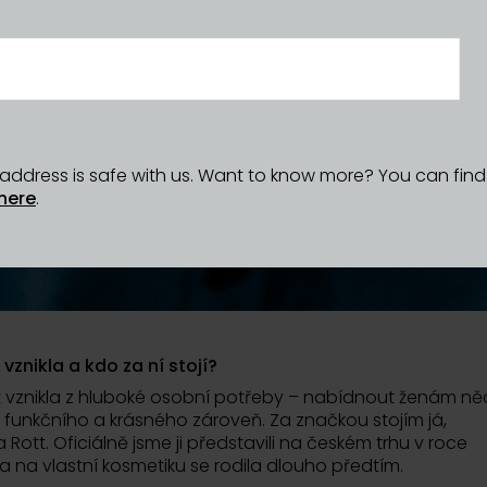
l address is safe with us. Want to know more? You can fin
here
.
znikla a kdo za ní stojí?
t vznikla z hluboké osobní potřeby – nabídnout ženám n
 funkčního a krásného zároveň. Za značkou stojím já,
 Rott. Oficiálně jsme ji představili na českém trhu v roce
a na vlastní kosmetiku se rodila dlouho předtím.