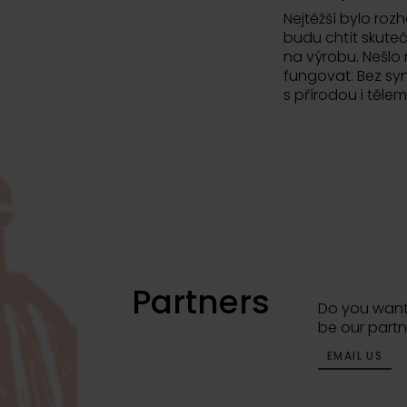
Nejtěžší bylo roz
budu chtít skute
na výrobu. Nešlo
fungovat. Bez syn
s přírodou i tělem
Partners
Do you want
be our partn
EMAIL US