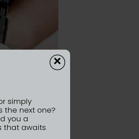
×
or simply
s the next one?
nd you a
 that awaits