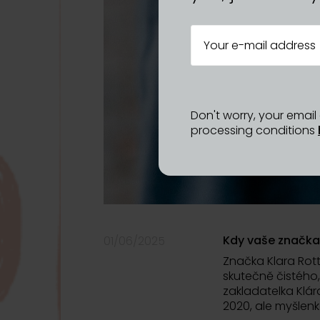
Don't worry, your emai
processing conditions
Kdy vaše značka v
01/06/2025
Značka Klara Rot
skutečně čistého,
zakladatelka Klára
2020, ale myšlenk