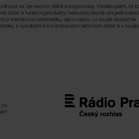
hodnout se, že nechci dělat kompromisy. Věděla jsem, že k
čně čisté a funkční produkty, nebudou levné ani jednodu
 mi o trendovou kosmetiku, ale o něco, co bude skutečně
tetiky, s vysokými koncentracemi aktivních látek a v soul
.
 to
er?