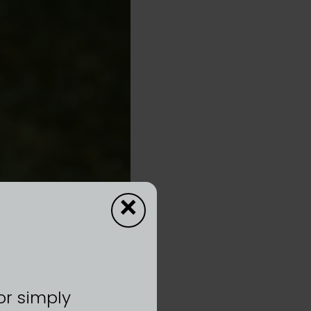
×
or simply