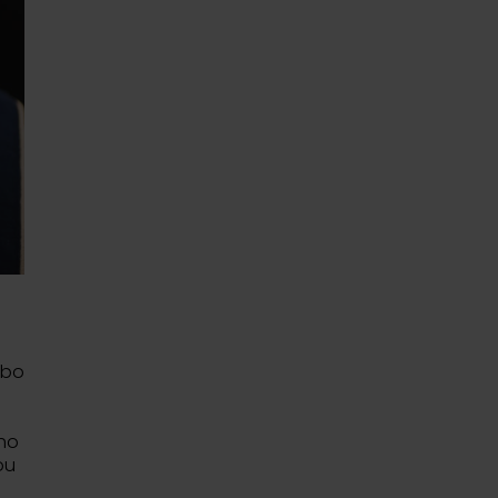
ebo
ho
ou