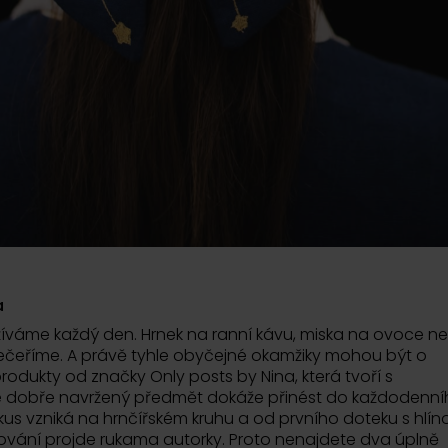
a
žíváme každý den. Hrnek na ranní kávu, miska na ovoce n
 večeříme. A právě tyhle obyčejné okamžiky mohou být o
produkty od značky Only posts by Nina, která tvoří s
e dobře navržený předmět dokáže přinést do každodenní
ý kus vzniká na hrnčířském kruhu a od prvního doteku s hlín
zování projde rukama autorky. Proto nenajdete dva úplně