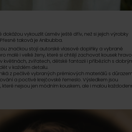
 dokážou vykouzlit úsměv ještě dřív, než si jejich výrobky
 Přesně taková je Anibubba.
kou značkou stojí autorské vlasové doplňky a vybrané
o malé i velké ženy, které si chtějí zachovat kousek hravos
v květinách, zvířatech, dětské fantazii i příbězích s dobrý
idět v každém detailu.
niká z pečlivě vybraných prémiových materiálů s důraze
ování a poctivé krejčovské řemeslo. Výsledkem jsou
y, které nejsou jen módním kouskem, ale i malou každoden