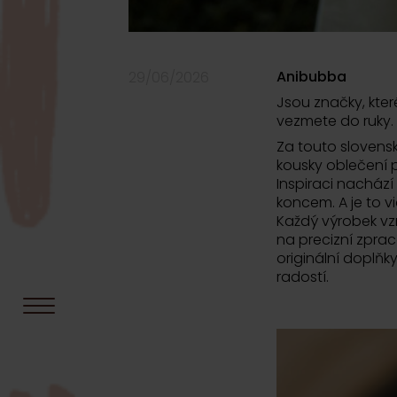
Anibubba
29/06/2026
Jsou značky, které
vezmete do ruky.
Za touto slovens
kousky oblečení pr
Inspiraci nachází 
koncem. A je to v
Každý výrobek vz
na precizní zprac
originální doplňk
radostí.