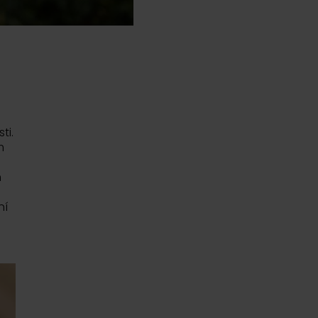
ti.
m
m
ní