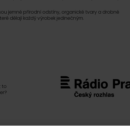
jsou jemné přírodní odstíny, organické tvary a drobné
které dělají každý výrobek jedinečným.
 to
er?