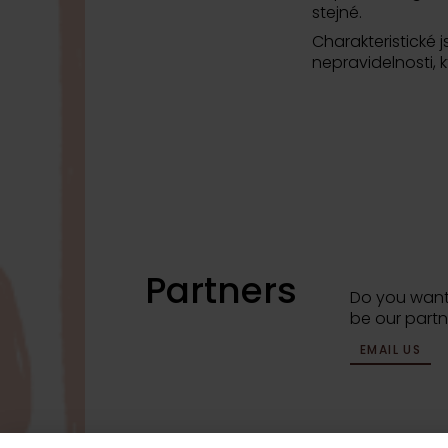
stejné.
Charakteristické 
nepravidelnosti, 
Partners
Do you want
be our partn
EMAIL US