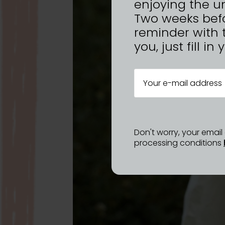
enjoying the u
Two weeks befo
reminder with 
you, just fill i
Don't worry, your emai
processing conditions