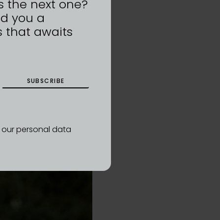
s the next one?
nd you a
 that awaits
SUBSCRIBE
d our personal data