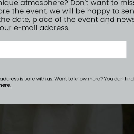
nique atmosphere? Don't want to mis
re the event, we will be happy to se
the date, place of the event and news
n your e-mail address.
l address is safe with us. Want to know more? You can fin
here
.