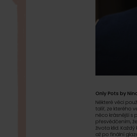
Only Pots by Nin
Některé věci pou
talíř, ze kterého
něco krásnější s 
přesvědčením, ž
života klid. Každ
až po finální gla