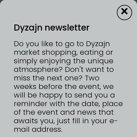
×
Dyzajn newsletter
1—2/8/2026 | HOLEŠOVICKÁ TRŽNICE
Do you like to go to Dyzajn
Bublinky, které si zamilujete! Přijďte si vychutnat
market shopping, eating or
skleničku kvalitního italského prosecca,
simply enjoying the unique
osvěžujícího točeného frizzante nebo lahodných
atmosphere? Don't want to
míchaných drinků. Náš stylový prosecco van
přiveze chuť Itálie přímo k vám – ať už si chcete
miss the next one? Two
vychutnat chvíli pohody, nebo rozproudit skvělou
weeks before the event, we
atmosféru. Těšíme se na vás!
will be happy to send you a
https://www.bublinky-prosim.cz
reminder with the date, place
of the event and news that
awaits you, just fill in your e-
mail address.
ZPĚT NA