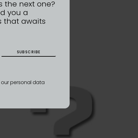
s the next one?
nd you a
 that awaits
SUBSCRIBE
d our personal data