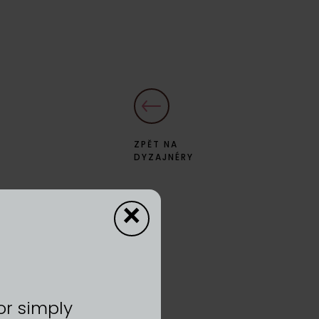
ZPĚT NA
DYZAJNÉRY
×
or simply