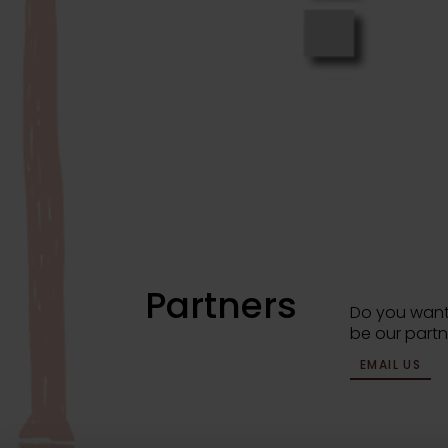
Partners
Do you want
be our partn
EMAIL US