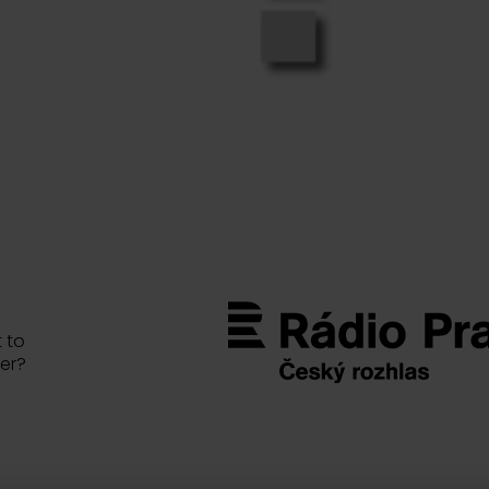
 to
er?