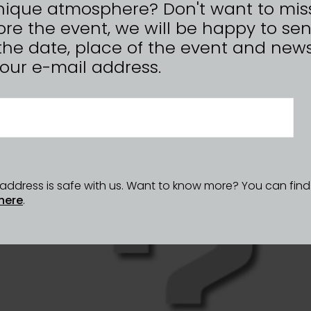
farbíme výhradne rastlinnými
nique atmosphere? Don't want to mis
inárskom priemysle, konečná
re the event, we will be happy to se
perky vyhovujú aj alergikom a
the date, place of the event and news
výrobky značky ColoMBiana sú
ekologickom cítení,
n your e-mail address.
e k ľuďom a kvalite.
l address is safe with us. Want to know more? You can fin
here
.