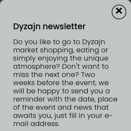
×
Dyzajn newsletter
Goci
Do you like to go to Dyzajn
market shopping, eating or
simply enjoying the unique
12—13/9/2026 | VÝSTAVIŠTĚ PRAHA, HOLEŠOVICE
atmosphere? Don't want to
Naše móda je určena ženám, které se nebojí být
samy sebou a milují kvalitu. Upouštíme od
miss the next one? Two
sportovního stylu a dáváme přednost ELEGANCI.
weeks before the event, we
Chceme být ženám blíž, vnímat jejich potřeby a
will be happy to send you a
dopřát jim ty nejlepší kousky, které vydrží mnoho
let.
reminder with the date, place
of the event and news that
awaits you, just fill in your e-
mail address.
ZPĚT NA