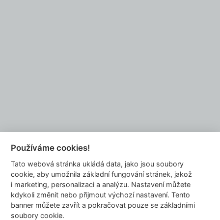
Do you want to be our partner?
EMAIL US
Používáme cookies!
Tato webová stránka ukládá data, jako jsou soubory
info@dyzajnmarket.com
cookie, aby umožnila základní fungování stránek, jakož
Mujmarket s.r.o.
i marketing, personalizaci a analýzu. Nastavení můžete
Buzulucká 569/10
kdykoli změnit nebo přijmout výchozí nastavení. Tento
banner můžete zavřít a pokračovat pouze se základními
160 00 Praha 6
soubory cookie.