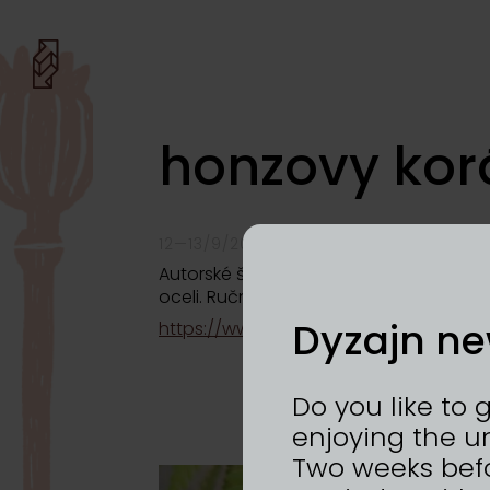
honzovy korá
12—13/9/2026 | VÝSTAVIŠTĚ PRAHA, HOL
Autorské šperky ze stříbra, minerálů, 
oceli. Ručně vyráběné v Olomouci.
Dyzajn ne
https://www.instagram.com/honzovyk
Do you like to 
enjoying the u
Two weeks befo