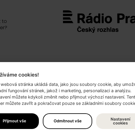
 to
er?
žíváme cookies!
.o.
 webová stránka ukládá data, jako jsou soubory cookie, aby umožn
69/10
adní fungování stránek, jakož i marketing, personalizaci a analýzu.
 6
avení můžete kdykoli změnit nebo přijmout výchozí nastavení. Ten
er můžete zavřít a pokračovat pouze se základními soubory cooki
lika
Nastavení
Přijmout vše
Odmítnout vše
cookies
913