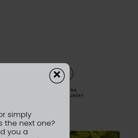
×
ZPĚT NA
DYZAJNÉRY
or simply
s the next one?
nd you a