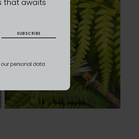
 that awaits
SUBSCRIBE
d our personal data