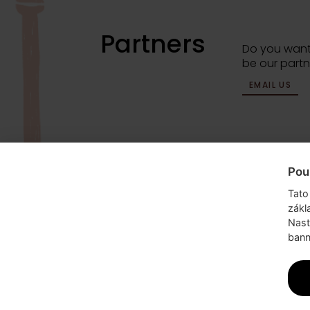
Partners
Do you want
be our partn
EMAIL US
Pou
info@dyzajnmarket.com
Mujmarket s.r
Tato
Buzulucká 5
zákl
160 00 Praha
Nast
bann
Česká repub
IČ 04980913
DIČ CZ04980