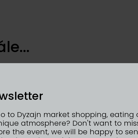
le...
EŠOVICE
drahých kamenů a chirurgické
wsletter
orale
go to Dyzajn market shopping, eating 
nique atmosphere? Don't want to mis
re the event, we will be happy to se