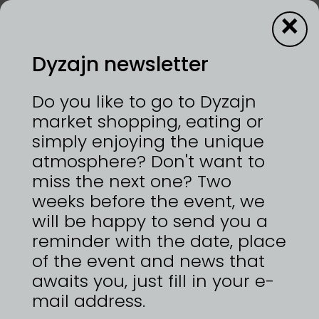
×
Dyzajn newsletter
8—9/3/2025 | VÝSTAVIŠTĚ PRAHA, HOLEŠOVICE
Do you like to go to Dyzajn
Laiblova Cosmetics: Nová Česká Značka
market shopping, eating or
Dekorativní Kosmetiky Laiblova Cosmetics je nová
simply enjoying the unique
značka dekorativní kosmetiky vyrobená v České
atmosphere? Don't want to
republice. Založila ji Mgr. Šárka Laiblová po svém
úspěchu na Mistrovství v make-upu ČR 20. října
miss the next one? Two
2024, kde získala 3. místo. Dvacetileté zkušenosti v
weeks before the event, we
oboru kosmetiky a spolupráce s renomovaným
will be happy to send you a
českým výrobcem inspirovali pro vznik značky.
Produkty Laiblova Cosmetics jsou pečlivě
reminder with the date, place
navrženy, aby splňovaly vysoké standardy kvality
of the event and news that
a uspokojily potřeby různých typů pleti a stylů
awaits you, just fill in your e-
líčení. Jedním z hlavních inovativních prvků je
technologie WET&DRY, která umožňuje použití
mail address.
produktů jak na sucho, tak na mokro, což zvyšuje