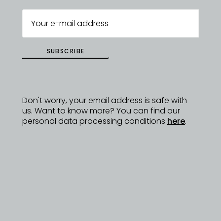
jejich všestrannost.
https://www.laiblcosmetics.cz
SUBSCRIBE
ZPĚT NA
DYZAJNÉRY
Don't worry, your email address is safe with
us. Want to know more? You can find our
personal data processing conditions
here
.