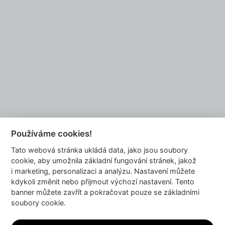
Do you want to be our partner?
EMAIL US
Používáme cookies!
Tato webová stránka ukládá data, jako jsou soubory
info@dyzajnmarket.com
cookie, aby umožnila základní fungování stránek, jakož
Mujmarket s.r.o.
i marketing, personalizaci a analýzu. Nastavení můžete
Buzulucká 569/10
kdykoli změnit nebo přijmout výchozí nastavení. Tento
banner můžete zavřít a pokračovat pouze se základními
160 00 Praha 6
soubory cookie.
Česká republika