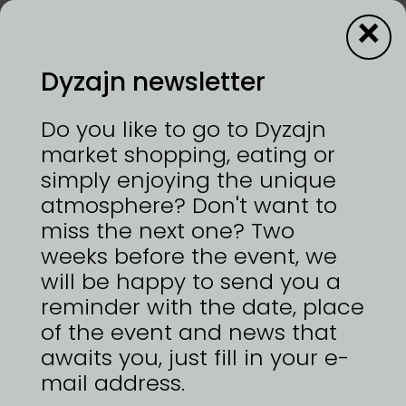
×
Dyzajn newsletter
Len´s Delights
Do you like to go to Dyzajn
market shopping, eating or
simply enjoying the unique
12—13/9/2026 | VÝSTAVIŠTĚ PRAHA, HOLEŠOVICE
atmosphere? Don't want to
V Len’s Delights jsme vášnivými nadšenci
zdravého životního stylu. Víme, že zdravé jídlo
miss the next one? Two
může chutnat, protože umíme vytvářet umění
weeks before the event, we
lahodných čerstvých raw zákusků! Naše
will be happy to send you a
delikatesy jsou zcela veganské, bez lepku, bez
laktózy, rafinovaného cukru či konzervantů.
reminder with the date, place
Vzhledem k jejich speciální přípravě je v našich
of the event and news that
výrobcích zachován vysoký podíl vitamínů, živin
awaits you, just fill in your e-
a vláknin. Věříme, že bez ohledu na vaši dietu
nebo dietní omezení by každý měl mít možnost
mail address.
dopřát si lahodné, čerstvé pochoutky nejen ke