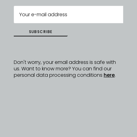
zvláštní příležitosti, ale i po celý rok. Jídlo by mělo
být zážitkem.
https://www.lensdelights.cz
SUBSCRIBE
ZPĚT NA
DYZAJNÉRY
Don't worry, your email address is safe with
us. Want to know more? You can find our
personal data processing conditions
here
.