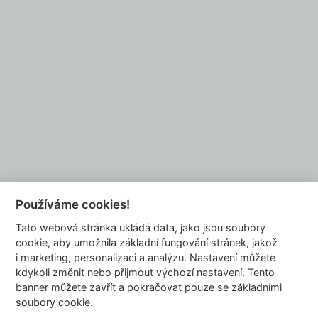
Do you want to be our partner?
EMAIL US
Používáme cookies!
Tato webová stránka ukládá data, jako jsou soubory
info@dyzajnmarket.com
cookie, aby umožnila základní fungování stránek, jakož
Mujmarket s.r.o.
i marketing, personalizaci a analýzu. Nastavení můžete
Buzulucká 569/10
kdykoli změnit nebo přijmout výchozí nastavení. Tento
banner můžete zavřít a pokračovat pouze se základními
160 00 Praha 6
soubory cookie.
Česká republika