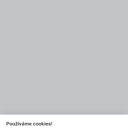
Partners
Do you want to be our partner?
EMAIL US
Používáme cookies!