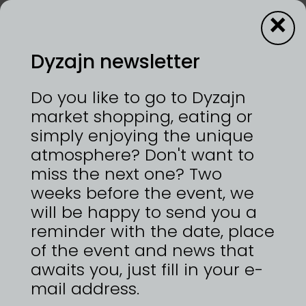
×
Dyzajn newsletter
13—14/6/2026 | VÝSTAVIŠTĚ PRAHA, HOLEŠOVICE
Do you like to go to Dyzajn
Lněné tašky a bytové doplňky kvalitně ušité z
market shopping, eating or
českých autorských látek nebo látek
simply enjoying the unique
zachráněných z českých zaniklých továren.
atmosphere? Don't want to
miss the next one? Two
weeks before the event, we
will be happy to send you a
ZPĚT NA
reminder with the date, place
DYZAJNÉRY
of the event and news that
awaits you, just fill in your e-
mail address.