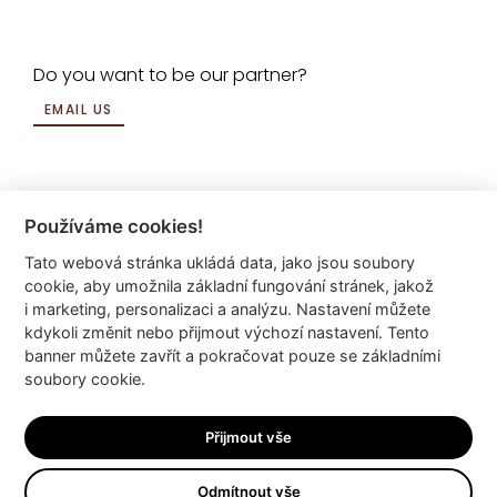
Do you want to be our partner?
EMAIL US
Používáme cookies!
Tato webová stránka ukládá data, jako jsou soubory
info@dyzajnmarket.com
cookie, aby umožnila základní fungování stránek, jakož
Mujmarket s.r.o.
i marketing, personalizaci a analýzu. Nastavení můžete
Buzulucká 569/10
kdykoli změnit nebo přijmout výchozí nastavení. Tento
banner můžete zavřít a pokračovat pouze se základními
160 00 Praha 6
soubory cookie.
Česká republika
IČ 04980913
Přijmout vše
DIČ CZ04980913
Odmítnout vše