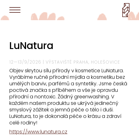
LuNatura
12—13/9/2026 | VÝSTAVIŠTĚ PRAHA, HOLEŠOVICE
Objev skrytou sílu přírody v kosmetice LuNatura.
Vyrábíme ručně přírodní mýdla a kosmetiku bez
umělých barviv, parfémů a syntetiky. Jsme česká
poctivá značka s příběhem a vše je opravdu
přírodní a nontoxic. Žádný greenwashing. V
každém našem produktu se ukrývá jedinečný
smyslový zážitek a jemná péče o tělo i duši.
LuNatura, to je dokonalá péče o krásu a zdraví
celé rodiny!
https://www.lunatura.cz