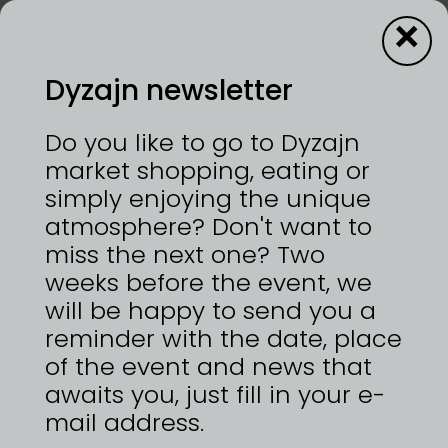
×
Dyzajn newsletter
13—14/9/2025 | VÝSTAVIŠTĚ PRAHA, HOLEŠOVICE
Do you like to go to Dyzajn
Spojením letité praxe v oboru a mladistvé
market shopping, eating or
kreativity, Vám tímto nabízíme kvalitní oděvy z
simply enjoying the unique
malé rodinné krejčovské dílny v Českém ráji.
atmosphere? Don't want to
Šijeme zboží z kvalitních látek, upřednostňujeme
Českou výrobu materiálů, zejména přírodní
miss the next one? Two
materiály. Snažíme se o tvoření originální módy s
weeks before the event, we
nápadem, v precizním střihu a provedení. Výroba
will be happy to send you a
udržitelných oděvů pro běžnou a městskou
módu. Mona Collections
reminder with the date, place
of the event and news that
awaits you, just fill in your e-
mail address.
ZPĚT NA