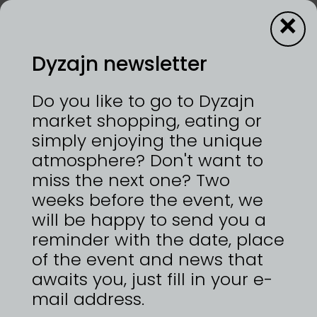
×
Dyzajn newsletter
7—8/3/2026 | VÝSTAVIŠTĚ PRAHA, HOLEŠOVICE
Do you like to go to Dyzajn
Barevné punčocháče s motivy českých
market shopping, eating or
ilustrátorů. Navržené, nakreslené a ručně
simply enjoying the unique
natištěné v České republice. Od roku 2008
atmosphere? Don't want to
oblékáme nohy do barevných designových
punčocháčů. Navlékáme je romantickým
miss the next one? Two
kráskám, rozpustilým studentkám, městským
weeks before the event, we
paničkám, lesním vílám, atraktivním matkám a
will be happy to send you a
všem dalším výjimečným ženám. Motivy navrhuje
muhehe a další české ilustrátorky. Každý kus
reminder with the date, place
vytváříme od nápadu, přes skicu, finální ilustraci
of the event and news that
až po ruční tisk v České republice. Každý kousek je
awaits you, just fill in your e-
originál. Dbáme na kvalitu provedení a výběr
materiálu - punčocháče jsou tloušťky 40 nebo 60
mail address.
DEN, neprůhledné, pohodlné a mají zesílené