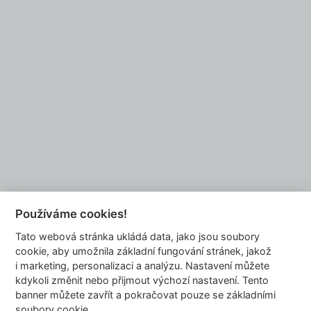
Do you want to be our partner?
EMAIL US
Používáme cookies!
Tato webová stránka ukládá data, jako jsou soubory
info@dyzajnmarket.com
cookie, aby umožnila základní fungování stránek, jakož
Mujmarket s.r.o.
i marketing, personalizaci a analýzu. Nastavení můžete
Buzulucká 569/10
kdykoli změnit nebo přijmout výchozí nastavení. Tento
banner můžete zavřít a pokračovat pouze se základními
160 00 Praha 6
soubory cookie.