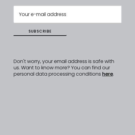
plodinu staré Sicílie a hlavně samotný olivový olej
tak, jak je po staletí zvykem – bez chemie a s
dlouho trvající kořenitou chutí a aromatem.
https://www.olejarna.cz
SUBSCRIBE
ZPĚT NA
Don't worry, your email address is safe with
DYZAJNÉRY
us. Want to know more? You can find our
personal data processing conditions
here
.