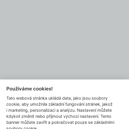
Do you want to be our partner?
EMAIL US
Používáme cookies!
Tato webová stránka ukládá data, jako jsou soubory
info@dyzajnmarket.com
cookie, aby umožnila základní fungování stránek, jakož
Mujmarket s.r.o.
i marketing, personalizaci a analýzu. Nastavení můžete
Buzulucká 569/10
kdykoli změnit nebo přijmout výchozí nastavení. Tento
banner můžete zavřít a pokračovat pouze se základními
160 00 Praha 6
soubory cookie.