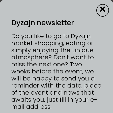
×
Dyzajn newsletter
13—14/6/2026 | VÝSTAVIŠTĚ PRAHA, HOLEŠOVICE
Do you like to go to Dyzajn
Myšlenku přestěhovat se do zahraničí jsme v
market shopping, eating or
hlavě nosili ještě před první návštěvou Sicílie. Po
simply enjoying the unique
krátkém rozhodování jsme sbalili pár věcí a na
atmosphere? Don't want to
skútru se vydali na 8denní cestu na jih. Pár měsíců
jsme objevovali ostrov, až jsme se nakonec usadili
miss the next one? Two
na jihu ve městě Sciacca, místě s nekonečnými
weeks before the event, we
plážemi, nedalekými horami a všudypřítomným
will be happy to send you a
zemědělstvím. Začali jsme se učit od místních
tradičnímu způsobu péče o olivové háje a
reminder with the date, place
výrobě extra panenského olivového oleje a u
of the event and news that
toho jsme i zůstali. Teď se o vše chceme podělit i
awaits you, just fill in your e-
s vámi, a proto vznikla Olejárna. Malý rodinný
projekt, který k vám chce dostat naše zkušenosti,
mail address.
zážitky z procesu výroby a péče o tuto tradiční