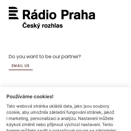
Do you want to be our partner?
EMAIL US
Používáme cookies!
Tato webová stránka ukládá data, jako jsou soubory
info@dyzajnmarket.com
cookie, aby umožnila základní fungování stránek, jakož
Mujmarket s.r.o.
i marketing, personalizaci a analýzu. Nastavení můžete
Buzulucká 569/10
kdykoli změnit nebo přijmout výchozí nastavení. Tento
banner můžete zavřít a pokračovat pouze se základními