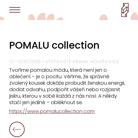
POMALU collection
12—13/9/2026 | VÝSTAVIŠTĚ PRAHA, HOLEŠOVICE
Tvoříme pomalou módu, která není jen o
oblečení – je o pocitu. Věříme, že správně
zvolený kousek dokáže probudit ženskou energii,
dodat odvahu, podpořit vášeň nebo rozjasnit
jiskru, kterou v sobě každá z nás nosí. A někdy
stačí jen jediné – obléknout se.
https://www.pomalucollection.com