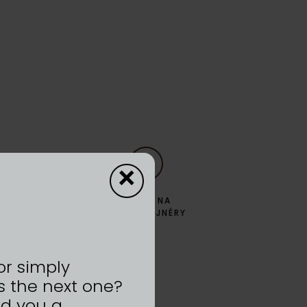
×
ZPĚT NA
DYZAJNÉRY
or simply
s the next one?
nd you a