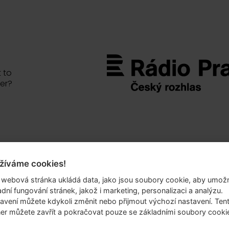
 to
er?
žíváme cookies!
.o.
 webová stránka ukládá data, jako jsou soubory cookie, aby umožn
69/10
adní fungování stránek, jakož i marketing, personalizaci a analýzu.
 6
avení můžete kdykoli změnit nebo přijmout výchozí nastavení. Ten
er můžete zavřít a pokračovat pouze se základními soubory cooki
lika