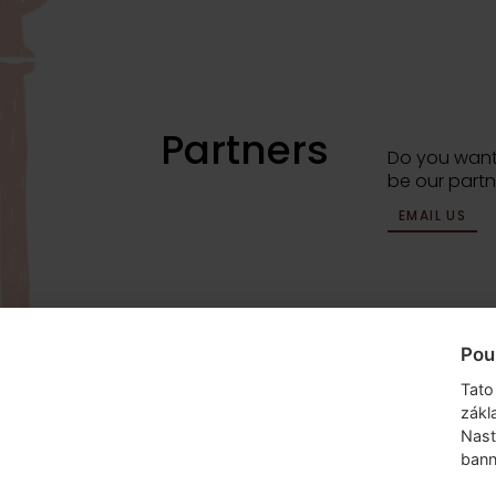
Partners
Do you want
be our partn
EMAIL US
Pou
info@dyzajnmarket.com
Mujmarket s.r
Tato
Buzulucká 5
zákl
160 00 Praha
Nast
bann
Česká repub