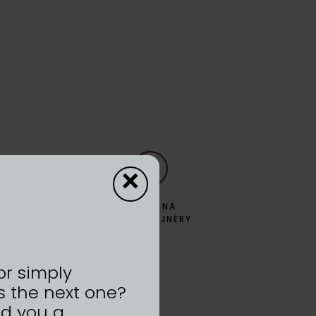
×
ZPĚT NA
DYZAJNÉRY
or simply
s the next one?
nd you a