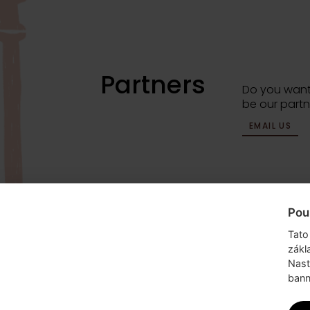
Partners
Do you want
be our partn
EMAIL US
Pou
info@dyzajnmarket.com
Mujmarket s.r
Tato
Buzulucká 5
zákl
160 00 Praha
Nast
bann
Česká repub
IČ 04980913