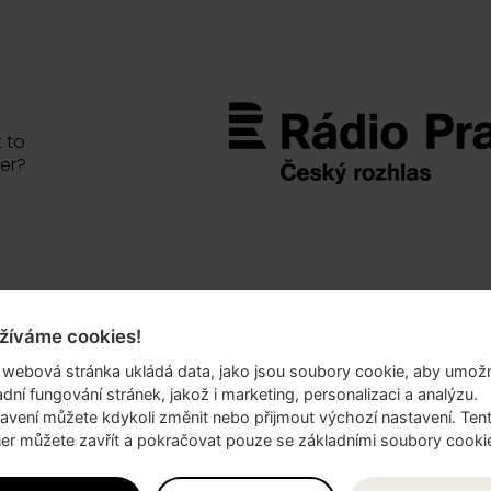
 to
er?
žíváme cookies!
.o.
 webová stránka ukládá data, jako jsou soubory cookie, aby umožn
69/10
adní fungování stránek, jakož i marketing, personalizaci a analýzu.
 6
avení můžete kdykoli změnit nebo přijmout výchozí nastavení. Ten
er můžete zavřít a pokračovat pouze se základními soubory cooki
lika