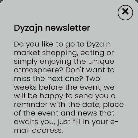
×
Dyzajn newsletter
14—15/12/2024 | VÝSTAVIŠTĚ PRAHA, HOLEŠOVICE
Do you like to go to Dyzajn
Jsme manželé Ester a Michael Schmidtovi, kteří se
market shopping, eating or
nadchli do vyrábění produktů v souladu s
simply enjoying the unique
přírodou. Za domem jsme si zasadili malé políčko
atmosphere? Don't want to
levandule, na které používáme pouze ekologické
prostředky. Díky touze tvořit a rozdávat radost z
miss the next one? Two
přírody jsme se rozhodli založit Rozvoněno.
weeks before the event, we
Produkty vyrábíme ručně a každý kus je originál.
will be happy to send you a
Máme ohromnou radost, když je výsledek
„rozvoněn“ přírodou. Zároveň myslíme na celou
reminder with the date, place
cestu našich produktů a děláme vše pro to, aby
of the event and news that
výrobek od samého počátku přes distribuci po
awaits you, just fill in your e-
likvidaci co nejméně zatěžoval naši Zemi.
Zaměřujeme se na výrobu svíček ze 100%
mail address.
přírodních vosků; kokosového a sójového,