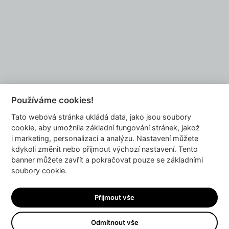
Do you want to be our partner?
EMAIL US
Používáme cookies!
Tato webová stránka ukládá data, jako jsou soubory
info@dyzajnmarket.com
cookie, aby umožnila základní fungování stránek, jakož
Mujmarket s.r.o.
i marketing, personalizaci a analýzu. Nastavení můžete
Buzulucká 569/10
kdykoli změnit nebo přijmout výchozí nastavení. Tento
banner můžete zavřít a pokračovat pouze se základními
160 00 Praha 6
soubory cookie.
Česká republika
IČ 04980913
Přijmout vše
DIČ CZ04980913
Odmítnout vše