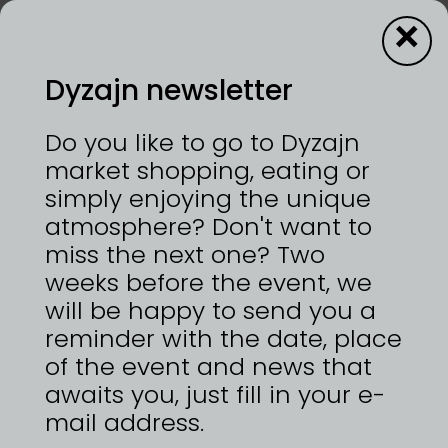
×
Dyzajn newsletter
7—8/3/2026 | VÝSTAVIŠTĚ PRAHA, HOLEŠOVICE
Do you like to go to Dyzajn
V Sirupárně vaříme sirupy, které mají opravdovou
market shopping, eating or
šťávu! Z opravdového ovoce, bylin a koření.
simply enjoying the unique
Žádná chemie, žádné náhražky. Každá lahev
atmosphere? Don't want to
vzniká v malé šarži s maximální péčí, a to přímo u
nás na Moravě. Držíme se tradičních receptů
miss the next one? Two
babičky, ale nebojíme se objevovat nové chutě,
weeks before the event, we
které vás možná překvapí.
will be happy to send you a
https://www.siruparna.cz
reminder with the date, place
of the event and news that
awaits you, just fill in your e-
mail address.
ZPĚT NA