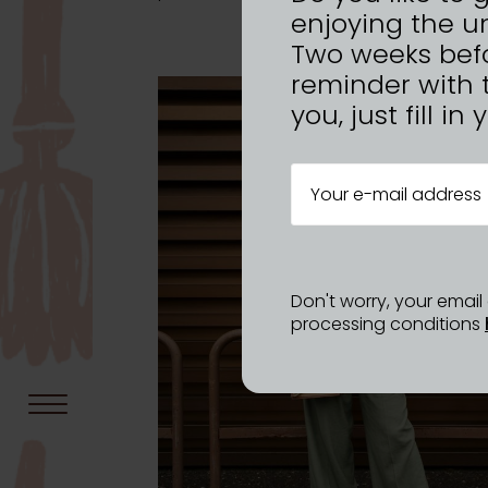
enjoying the u
Two weeks befo
reminder with 
you, just fill i
Don't worry, your emai
processing conditions