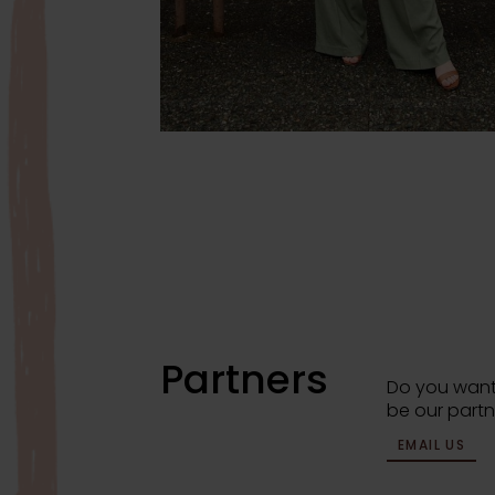
Partners
Do you want
be our partn
EMAIL US