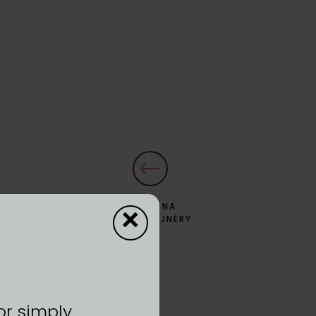
×
ZPĚT NA
DYZAJNÉRY
or simply