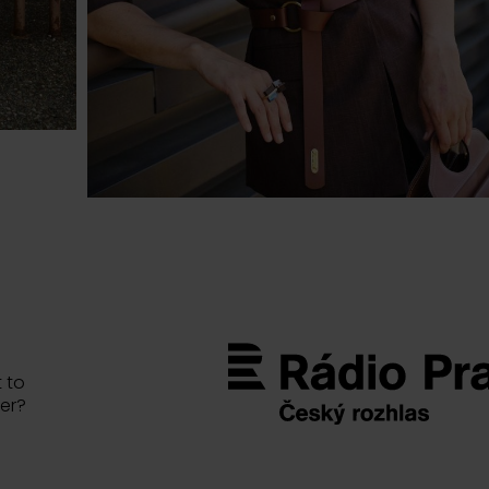
 to
er?