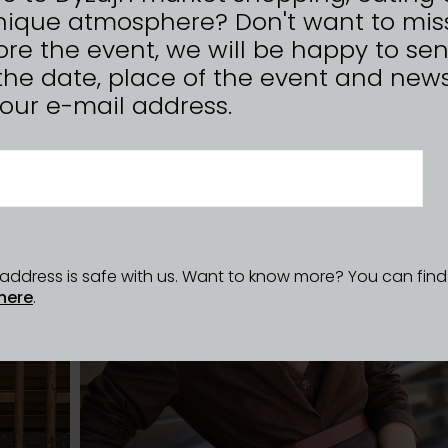
nique atmosphere? Don't want to mis
re the event, we will be happy to se
the date, place of the event and news
n your e-mail address.
l address is safe with us. Want to know more? You can fin
here
.