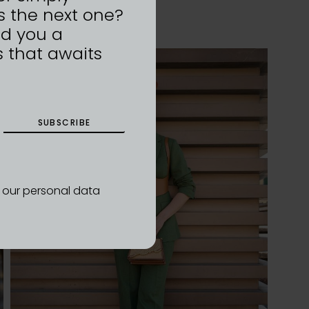
s the next one?
nd you a
 that awaits
SUBSCRIBE
d our personal data