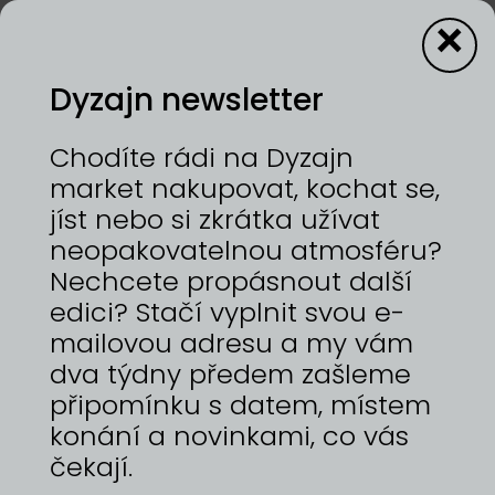
×
Dyzajn newsletter
Dyzajn market Jaro
Chodíte rádi na Dyzajn
market nakupovat, kochat se,
jíst nebo si zkrátka užívat
neopakovatelnou atmosféru?
Nechcete propásnout další
Mapa akce
edici? Stačí vyplnit svou e-
mailovou adresu a my vám
MAPA A SEZNAM DYZAJNÉRŮ DYZAJN
dva týdny předem zašleme
MARKET JARO 7—8/3/2026
připomínku s datem, místem
STÁHNOUT .PDF
konání a novinkami, co vás
čekají.