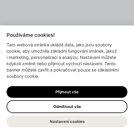
vosku s dřevěnými knoty v betonových
nádobách
se staly poznávacím znamením
značky, která vznikla z kombinace
cestovatelských zkušeností, perfekcionismu
a touhy tvořit něco poctivého vlastníma
Dozvíte se, proč původně chtěli otevřít
rukama.
kavárnu a jak je nakonec oslovila práce s
Používáme cookies!
materiálem, co všechno obnáší
míchání
Tato webová stránka ukládá data, jako jsou soubory
vůní a temperování vosku jako čokolády
, i
cookie, aby umožnila základní fungování stránek, jakož
jak se z
Dyzajn marketu
stal jejich hlavní
i marketing, personalizaci a analýzu. Nastavení můžete
testovací i prodejní kanál.
Povídáme si o tom, jaké to je
začít od
kdykoli změnit nebo přijmout výchozí nastavení. Tento
betonu a skončit u keramiky
, i o radosti z
banner můžete zavřít a pokračovat pouze se základními
toho, když jste doslova zapálení pro svůj
soubory cookie.
projekt.
Přijmout vše
Epizodu s videem najdete zde:
Odmítnout vše
...
Nastavení cookies