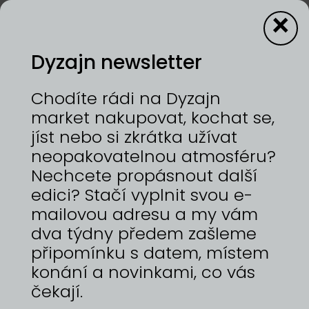
×
Dyzajn newsletter
ZPĚT NA HLAVNÍ STRÁNKU
Chodíte rádi na Dyzajn
market nakupovat, kochat se,
Vítejte v Dyzajn
jíst nebo si zkrátka užívat
podcastu
neopakovatelnou atmosféru?
Nechcete propásnout další
edici? Stačí vyplnit svou e-
mailovou adresu a my vám
dva týdny předem zašleme
Seznamte se s příběhy lidí, kteří tvoří, navrhují a
připomínku s datem, místem
vyrábí lokální produkty. Ale i s tím, jak Dyzajn
market vzniká a kdo za ním stojí.
konání a novinkami, co vás
čekají.
Vstupte do místa, kde se potkává tvůrčí energie s