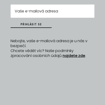
Vše
VYHLEDÁVÁNÍ
PŘIHLÁSIT SE
Vymazat filtry
Nebojte, vaše e-mailová adresa je u nás v
bezpečí.
Chcete vědět víc? Naše podmínky
zpracování osobních údajů
najdete zde
.
Formace design
Papíry, notesy, knihy