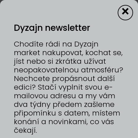
×
Dyzajn newsletter
Dyzajnérstvo
Chodíte rádi na Dyzajn
market nakupovat, kochat se,
jíst nebo si zkrátka užívat
neopakovatelnou atmosféru?
ŘADIT
Nechcete propásnout další
Výchozí
edici? Stačí vyplnit svou e-
mailovou adresu a my vám
KATEGORIE
dva týdny předem zašleme
připomínku s datem, místem
Vše
konání a novinkami, co vás
čekají.
TERMÍNY