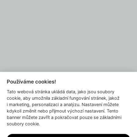
Chcete se také stát naším partnerem?
NAPIŠTE NÁM
Používáme cookies!
Tato webová stránka ukládá data, jako jsou soubory
info@dyzajnmarket.com
cookie, aby umožnila základní fungování stránek, jakož
Mujmarket s.r.o.
i marketing, personalizaci a analýzu. Nastavení můžete
Buzulucká 569/10
kdykoli změnit nebo přijmout výchozí nastavení. Tento
banner můžete zavřít a pokračovat pouze se základními
160 00 Praha 6
soubory cookie.
Česká republika