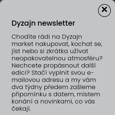
×
Dyzajn newsletter
Bux Bax
Chodíte rádi na Dyzajn
market nakupovat, kochat se,
jíst nebo si zkrátka užívat
12—13/9/2026 | VÝSTAVIŠTĚ PRAHA, HOLEŠOVICE
neopakovatelnou atmosféru?
Bux Bax je malá česká značka zaměřená na
výrobu kvalitních městských batohů, ledvinek a
Nechcete propásnout další
nově tašek s důrazem na design, funkčnost,
edici? Stačí vyplnit svou e-
trvanlivost a autorskou tvorbu. Ráda využívá
mailovou adresu a my vám
deadstockové materiály, tedy přebytky z textilní
výroby, čímž snižuje odpad a podporuje
dva týdny předem zašleme
udržitelnost. Tyto pečlivě vybrané látky zajišťují
připomínku s datem, místem
vysokou kvalitu, jedinečný design a odpovědný
konání a novinkami, co vás
přístup k výrobě.
čekají.
https://www.buxbax.cz