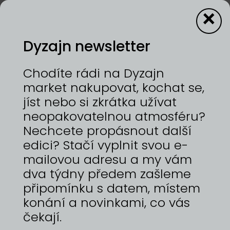
×
Dyzajn newsletter
Kaftanlicious
Chodíte rádi na Dyzajn
market nakupovat, kochat se,
jíst nebo si zkrátka užívat
12—13/9/2026 | VÝSTAVIŠTĚ PRAHA, HOLEŠOVICE
neopakovatelnou atmosféru?
Vítej v mém snu. Vedla k němu dlouhá cesta, na
jejímž konci stojí dokonalý kousek do letního
Nechcete propásnout další
šatníku každé ženy. Jmenuji se Veronika a léta
edici? Stačí vyplnit svou e-
jsem pracovala jako letuška v Dubaji
mailovou adresu a my vám
(@veronikaindubai). Neustálé cestování a balení
se do jednoho příručního kufříku mi vnuklo
dva týdny předem zašleme
myšlenku vytvořit to, co jsem marně všude
připomínku s datem, místem
sháněla. Do Dubaje létám stále – pro ty nejlepší
konání a novinkami, co vás
látky, ze kterých pak v Ostravě tvoříme univerzální
a neuvěřitelně pohodlné šaty a další modely,
čekají.
které se nemačkají. Jeden kousek oblečení, který