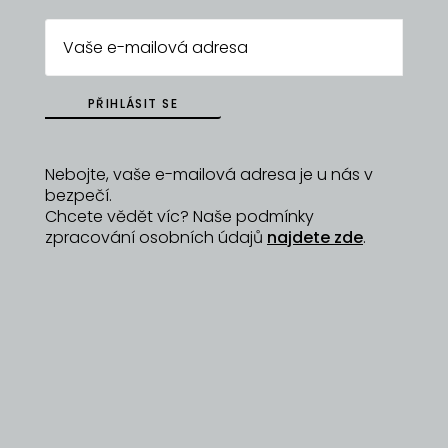
zabere minimum místa a využiji ho v různých
obměnách po celý den. Můj vysněný, luxusní,
nadčasový letní kousek, takový, ve kterém se i Vy
budete cítit jako bohyně. Veronika ~ zakladatelka
https://www.kaftanlicious.cz
PŘIHLÁSIT SE
Nebojte, vaše e-mailová adresa je u nás v
bezpečí.
Chcete vědět víc? Naše podmínky
ZPĚT NA
DYZAJNÉRY
zpracování osobních údajů
najdete zde
.