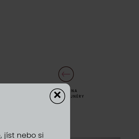
×
ZPĚT NA
DYZAJNÉRY
jíst nebo si