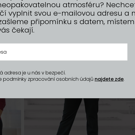
t neopakovatelnou atmosféru? Nechce
tačí vyplnit svou e-mailovou adresu 
zašleme připomínku s datem, místem
vás čekají.
á adresa je u nás v bezpečí.
še podmínky zpracování osobních údajů
najdete zde
.