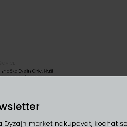
EŠOVICE
 značka Evelin Chic. Naši
lnu, tencelu, bambusu a
plňuje vaflovina (100%
lečení tvoříme pouze v malých
wsletter
 Dyzajn market nakupovat, kochat se, 