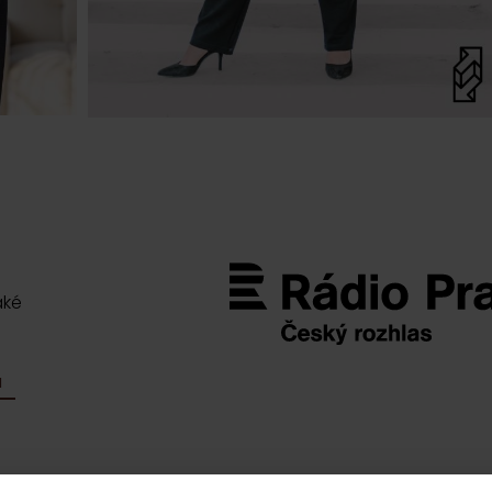
aké
M