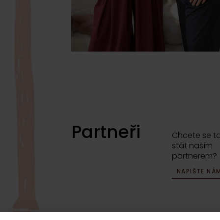
Partneři
Chcete se t
stát naším
partnerem?
NAPIŠTE NÁ