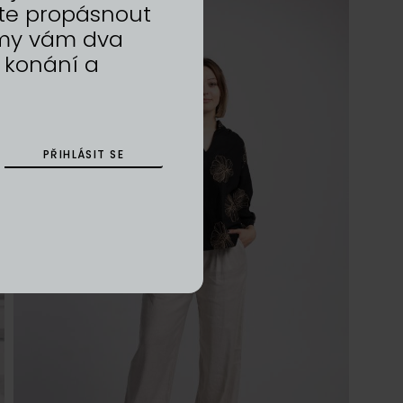
te propásnout
a my vám dva
 konání a
PŘIHLÁSIT SE