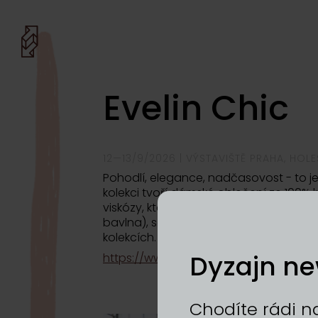
Evelin Chic
12—13/9/2026 | VÝSTAVIŠTĚ PRAHA, HOL
Pohodlí, elegance, nadčasovost - to je
kolekci tvoří dámské oblečení ze 100% 
viskózy, které v chladnějším období do
bavlna), scuba a vlna s kašmírem. Ob
kolekcích.
Dyzajn ne
https://www.evelin-chic.cz
Chodíte rádi na