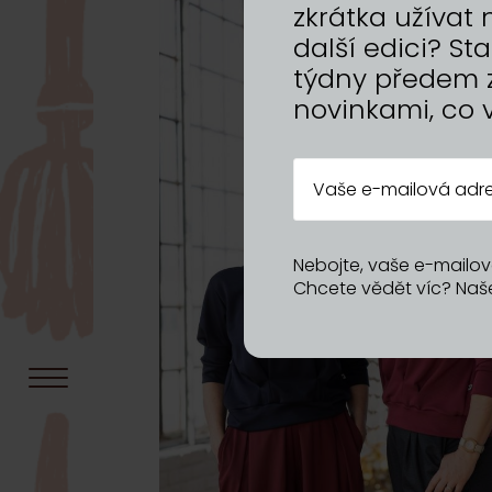
zkrátka užíva
další edici? S
týdny předem 
novinkami, co 
Nebojte, vaše e-mailov
Chcete vědět víc? Na