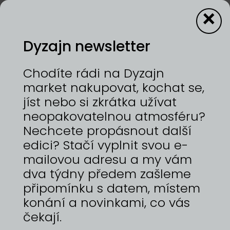
×
Dyzajn newsletter
LesLien
Chodíte rádi na Dyzajn
market nakupovat, kochat se,
jíst nebo si zkrátka užívat
12—13/9/2026 | VÝSTAVIŠTĚ PRAHA, HOLEŠOVICE
neopakovatelnou atmosféru?
Minimalistické, ručně vyráběné šperky, které
nejsou jen ozdobou, ale stanou se i Vaší
Nechcete propásnout další
součástí.
edici? Stačí vyplnit svou e-
mailovou adresu a my vám
dva týdny předem zašleme
připomínku s datem, místem
ZPĚT NA
konání a novinkami, co vás
DYZAJNÉRY
čekají.