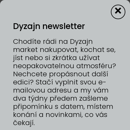
×
Dyzajn newsletter
Dobroty z hor
Chodíte rádi na Dyzajn
market nakupovat, kochat se,
jíst nebo si zkrátka užívat
12—13/9/2026 | VÝSTAVIŠTĚ PRAHA, HOLEŠOVICE
neopakovatelnou atmosféru?
Jsme rodinná firma z Jesenických hor. Naší
domovinou je Šumperk. Městečko v podhůří
Nechcete propásnout další
Jeseníků s výhledem na majestátný Praděd.
edici? Stačí vyplnit svou e-
Jsme Dobroty z hor. Když se spojí to nejlepší z
mailovou adresu a my vám
přírody a poctivé vaření s láskou, výsledkem je
nezapomenutelná chuť. Tímto heslem se s
dva týdny předem zašleme
přítelkyní řídíme při výrobě našich dobrot.
připomínku s datem, místem
Vyrábíme džemy s příchutěmi, omáčky na
konání a novinkami, co vás
grilování, sirupy, nakládané speciality nebo slaný
karamel. Suroviny jsou z velké části pěstované a
čekají.
sbírané v podhůří Jeseníků. Lokálnost a podpora