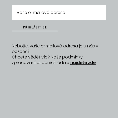
místních pro nás hodně znamená. Martin a Jana
https://www.dobrotyzhor.cz
PŘIHLÁSIT SE
ZPĚT NA
DYZAJNÉRY
Nebojte, vaše e-mailová adresa je u nás v
bezpečí.
Chcete vědět víc? Naše podmínky
zpracování osobních údajů
najdete zde
.