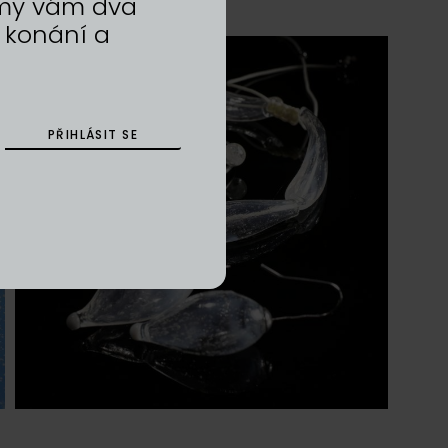
a my vám dva
 konání a
PŘIHLÁSIT SE