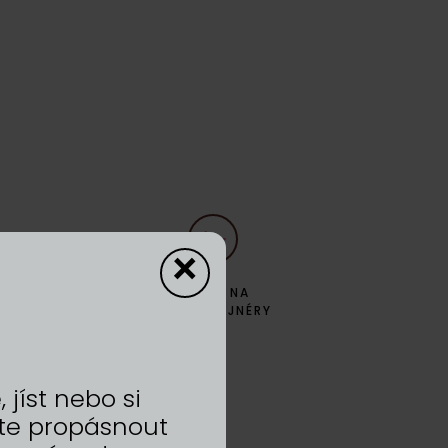
×
ZPĚT NA
DYZAJNÉRY
jíst nebo si
te propásnout