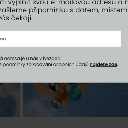
tačí vyplnit svou e-mailovou adresu 
zašleme připomínku s datem, místem
vás čekají.
á adresa je u nás v bezpečí.
še podmínky zpracování osobních údajů
najdete zde
.