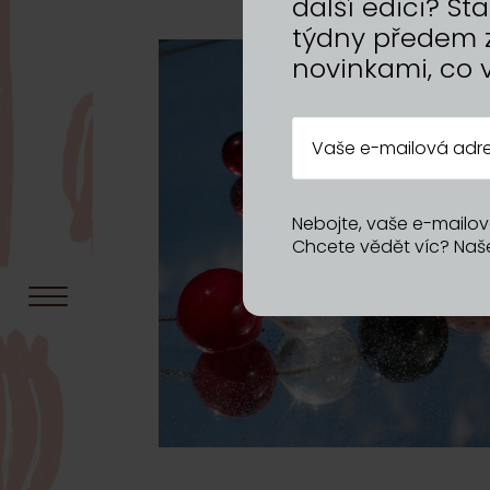
další edici? S
týdny předem 
novinkami, co 
Nebojte, vaše e-mailov
Chcete vědět víc? Na