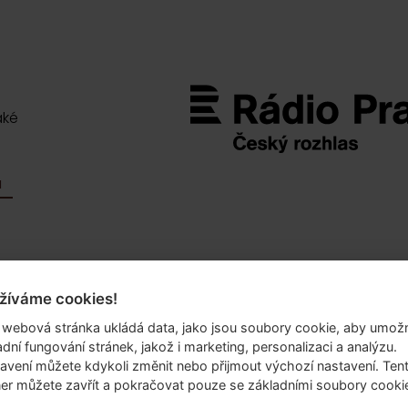
aké
M
žíváme cookies!
.o.
 webová stránka ukládá data, jako jsou soubory cookie, aby umožn
69/10
adní fungování stránek, jakož i marketing, personalizaci a analýzu.
 6
avení můžete kdykoli změnit nebo přijmout výchozí nastavení. Ten
er můžete zavřít a pokračovat pouze se základními soubory cooki
lika