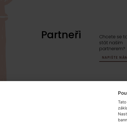
Partneři
Chcete se t
stát naším
partnerem?
NAPIŠTE NÁ
Pou
info@dyzajnmarket.com
Mujmarket s.r
Tato
Buzulucká 5
zákl
160 00 Praha
Nast
bann
Česká repub