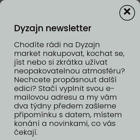
×
Dyzajn newsletter
ZPĚT NA ÚVOD
Chodíte rádi na Dyzajn
market nakupovat, kochat se,
45: Co všechno se může
jíst nebo si zkrátka užívat
stát během jednoho
neopakovatelnou atmosféru?
roku Dyzajn marketu?
Nechcete propásnout další
edici? Stačí vyplnit svou e-
Rekordní charitativní
mailovou adresu a my vám
výtěžek, nové role v
dva týdny předem zašleme
připomínku s datem, místem
týmu, sedm akcí a
konání a novinkami, co vás
momenty, které nás
čekají.