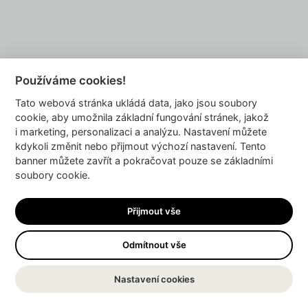
Používáme cookies!
Tato webová stránka ukládá data, jako jsou soubory
cookie, aby umožnila základní fungování stránek, jakož
TÝM JEDNOTLIVĚ
i marketing, personalizaci a analýzu. Nastavení můžete
Terezie
kdykoli změnit nebo přijmout výchozí nastavení. Tento
banner můžete zavřít a pokračovat pouze se základními
Hledá souvislosti, ptá se do
soubory cookie.
hloubky a nebojí se otevírat i
osobnější roviny rozhovorů. Do
podcastu přináší cit pro lidi i pro
Přijmout vše
příběhy, které nejsou na první
pohled vidět.
Odmítnout vše
Anna
Má blízko ke komunitě
Nastavení cookies
dyzajnérstva a perfektně se
orientuje v jejich tvorbě. V