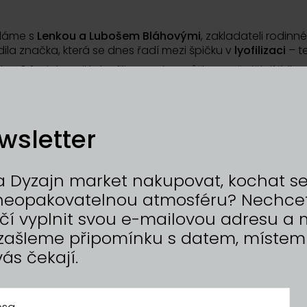
ídáme s
Lenkou a Lubošem Bláhovými
, zakladateli rodinn
ila značka, která se dnes řadí mezi špičku v
lyofilizaci
– t
o 40 °C, jak vznikly lyofilizované tvarůžky, proč dělají jíd
 po levném dovozu.
n marketu.
wsletter
je dobře!
 Dyzajn market nakupovat, kochat se, 
t neopakovatelnou atmosféru? Nechce
tačí vyplnit svou e-mailovou adresu 
zašleme připomínku s datem, místem
vás čekají.