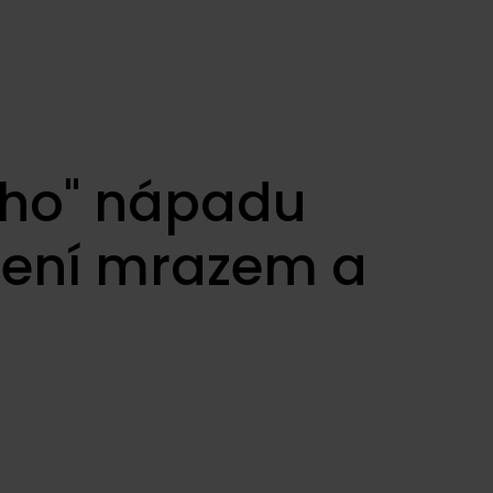
ého" nápadu
šení mrazem a