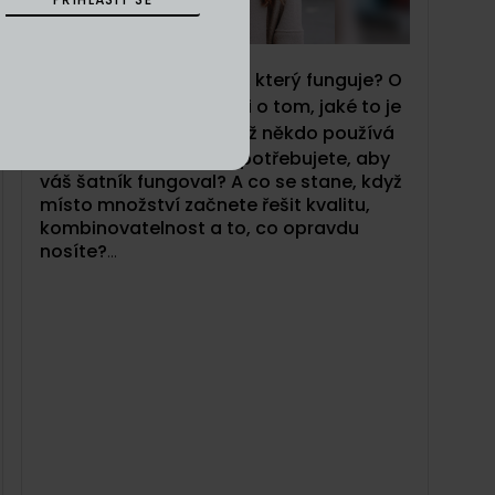
01/05/2026
54: Jak postavit šatník, který funguje? O
značce Taupe, tencelu i o tom, jaké to je
zjistit, že stejný název už někdo používá
Kolik oblečení vlastně potřebujete, aby
váš šatník fungoval? A co se stane, když
místo množství začnete řešit kvalitu,
kombinovatelnost a to, co opravdu
nosíte?
V téhle epizodě Dyzajn podcastu si
povídáme s Kristýnou Machkovou,
zakladatelkou značky Taupe.
O prvních
váhavých krocích v roce 2022 až po
vybudování značky, která stojí na
konceptu funkčního šatníku.
Co znamená mít méně věcí, které spolu
opravdu fungují? A proč dává smysl řešit