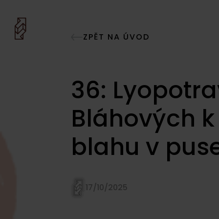
ZPĚT NA ÚVOD
36: Lyopotr
Bláhových k
blahu v pus
17/10/2025