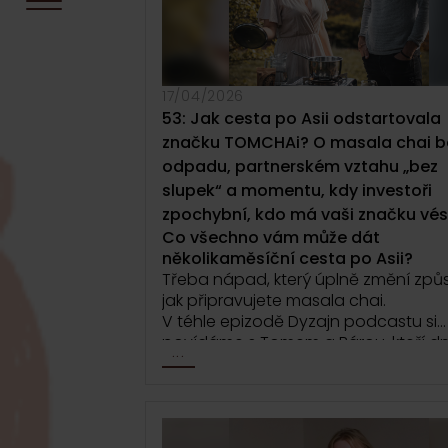
17/04/2026
53: Jak cesta po Asii odstartovala
značku TOMCHAi? O masala chai b
odpadu, partnerském vztahu „bez
slupek“ a momentu, kdy investoři
zpochybní, kdo má vaši značku vés
Co všechno vám může dát
několikaměsíční cesta po Asii?
Třeba nápad, který úplně změní způ
jak připravujete masala chai.
V téhle epizodě Dyzajn podcastu si
povídáme s Tomem a Bárou, kteří d
...
společně stojí za značkou TOMCHAi.
cestě, která začala u sdílených šálků
Indii a na Srí lance a vedla až k vlastn
značce postavené na rituálu pití čaj