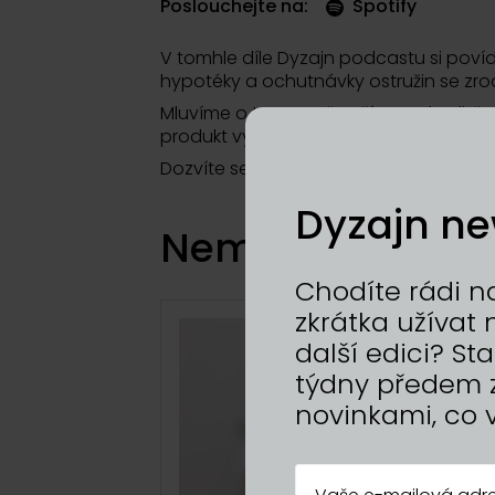
Poslouchejte na:
Spotify
V tomhle díle Dyzajn podcastu si pov
hypotéky a ochutnávky ostružin se zrod
Mluvíme o tom, proč suší v raw kvalitě d
produkt vyřadí z nabídky, než by sáhli
Dozvíte se i to, jak se jim daří na Dyzaj
Dyzajn ne
Nemáte dost? To 
Chodíte rádi na
zkrátka užíva
další edici? S
týdny předem 
novinkami, co 