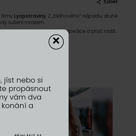
Sdílet
é firmy
Lyopotraviny
. Z „bláhového“ nápadu, druhé
edy sušení mrazem.
la na míru pro cestovatele na expedice a proč radši
×
jíst nebo si
te propásnout
a my vám dva
 konání a
PŘIHLÁSIT SE