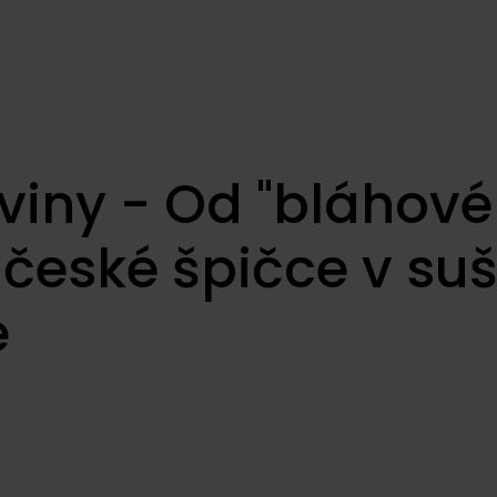
aviny - Od "bláhov
 české špičce v su
e