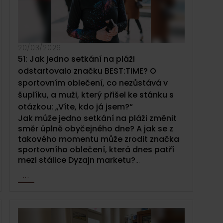
20/03/2026
51: Jak jedno setkání na pláži
odstartovalo značku BEST:TIME? O
sportovním oblečení, co nezůstává v
šuplíku, a muži, který přišel ke stánku s
otázkou: „Víte, kdo já jsem?“
Jak může jedno setkání na pláži změnit
směr úplně obyčejného dne? A jak se z
takového momentu může zrodit značka
sportovního oblečení, která dnes patří
mezi stálice Dyzajn marketu?
...
V téhle epizodě Dyzajn podcastu si
povídáme s
Pavlou Danou
, zakladatelkou
značky
BEST:TIME
.
O momentu, co
odstartoval cestu ke sportovnímu
oblečení. Takovému, které má být