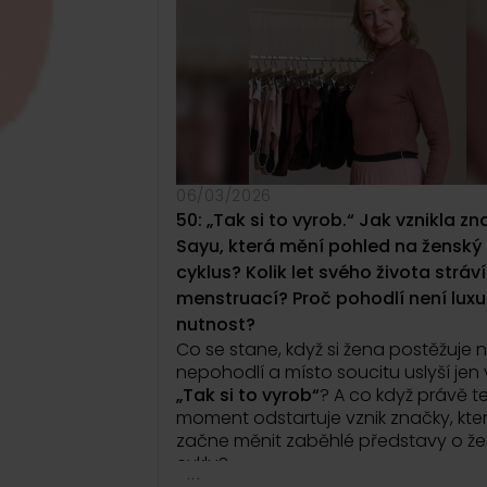
Jak funguje mikromletí a proč dík
může vzniknout masala chai bez 
i bez přidaného cukru?
A co všechn
musí změnit, aby takový produkt obs
kavárnách i u zákazníků?
Řeč přijde i na moment, kdy se
rozhodli
vystoupit z komfortní zóny
postavit se před investory a kamery.
06/03/2026
to je
obhajovat vlastní vizi pod tla
50: „Tak si to vyrob.“ Jak vznikla z
slyšet, že by firmu měl vést někdo jin
Sayu, která mění pohled na ženský
Prozradí také, že jejich vztah vznikl v
cyklus? Kolik let svého života stráv
neobvyklém prostředí a od začátku š
do hloubky, než bývá běžné. Jak se 
menstruací? Proč pohodlí není luxu
dynamika promítá do společného
nutnost?
podnikání?
Co se stane, když si žena postěžuje 
nepohodlí a místo soucitu uslyší jen
Epizoda o cestě, která začala dale
„Tak si to vyrob“
? A co když právě t
domova.
O podnikání ve dvou a o t
moment odstartuje vznik značky, kte
někdy právě tlak zvenčí může pomo
začne měnit zaběhlé představy o ž
ujasnit si, co vlastně chcete.
cyklu?
...
V téhle epizodě uslyšíte příběh Jany