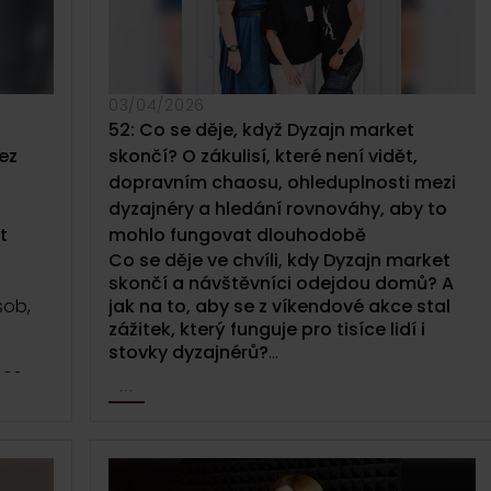
návštěvníků Dyzajn marketu.
Epizoda o radosti z lokální tvorby, o
zákulisí, které běžně není vidět, a o tom,
že Dyzajn market netvoří jen značky, ale i
03/04/2026
vztahy, které kolem něj vznikají.
52: Co se děje, když Dyzajn market
ez
skončí? O zákulisí, které není vidět,
dopravním chaosu, ohleduplnosti mezi
dyzajnéry a hledání rovnováhy, aby to
t
mohlo fungovat dlouhodobě
Co se děje ve chvíli, kdy Dyzajn market
skončí a návštěvníci odejdou domů? A
sob,
jak na to, aby se z víkendové akce stal
zážitek, který funguje pro tisíce lidí i
stovky dyzajnérů?
nes
...
 O
V téhle epizodě Dyzajn podcastu vás
 čaje v
vezmeme do zákulisí jarního Dyzajn
í
marketu očima realizačního týmu.
e.
Nahlédneme do momentů, které nejsou
vidět, ale rozhodují o tom, jestli všechno