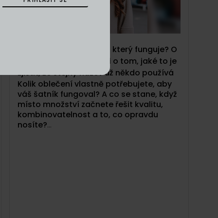
01/05/2026
54: Jak postavit šatník, který funguje? O
značce Taupe, tencelu i o tom, jaké to je
zjistit, že stejný název už někdo používá
Kolik oblečení vlastně potřebujete, aby
váš šatník fungoval? A co se stane, když
místo množství začnete řešit kvalitu,
kombinovatelnost a to, co opravdu
nosíte?
V téhle epizodě Dyzajn podcastu si
povídáme s Kristýnou Machkovou,
zakladatelkou značky Taupe.
O prvních
váhavých krocích v roce 2022 až po
vybudování značky, která stojí na
konceptu funkčního šatníku.
Co znamená mít méně věcí, které spolu