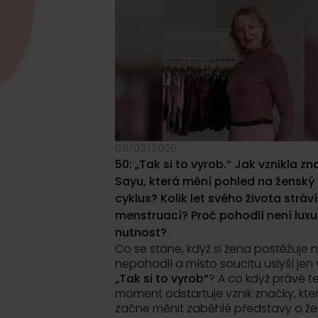
značce postavené na rituálu pití čaj
Jak funguje mikromletí a proč dík
může vzniknout masala chai bez 
i bez přidaného cukru?
A co všechn
musí změnit, aby takový produkt obs
kavárnách i u zákazníků?
Řeč přijde i na moment, kdy se
rozhodli
vystoupit z komfortní zóny
postavit se před investory a kamery.
06/03/2026
to je
obhajovat vlastní vizi pod tla
50: „Tak si to vyrob.“ Jak vznikla z
slyšet, že by firmu měl vést někdo jin
Sayu, která mění pohled na ženský
Prozradí také, že jejich vztah vznikl v
cyklus? Kolik let svého života stráv
neobvyklém prostředí a od začátku š
do hloubky, než bývá běžné. Jak se 
menstruací? Proč pohodlí není luxu
dynamika promítá do společného
nutnost?
podnikání?
Co se stane, když si žena postěžuje 
nepohodlí a místo soucitu uslyší jen
Epizoda o cestě, která začala dale
„Tak si to vyrob“
? A co když právě t
domova.
O podnikání ve dvou a o t
moment odstartuje vznik značky, kte
někdy právě tlak zvenčí může pomo
začne měnit zaběhlé představy o ž