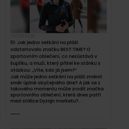
20/03/2026
51: Jak jedno setkání na pláži
odstartovalo značku BEST:TIME? O
sportovním oblečení, co nezůstává v
šuplíku, a muži, který přišel ke stánku s
otázkou: „Víte, kdo já jsem?“
Jak může jedno setkání na pláži změnit
směr úplně obyčejného dne? A jak se z
takového momentu může zrodit značka
sportovního oblečení, která dnes patří
mezi stálice Dyzajn marketu?
...
V téhle epizodě Dyzajn podcastu si
povídáme s
Pavlou Danou
, zakladatelkou
značky
BEST:TIME
.
O momentu, co