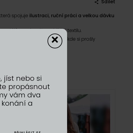
Sdílet
 která spojuje
ilustraci, ruční práci a velkou dávku
riálů: papíru, dřeva, hlíny i textilu.
×
oba i účast na Dyzajn marketu, kde si prošly
arketu
.
jíst nebo si
te propásnout
a my vám dva
 konání a
PŘIHLÁSIT SE