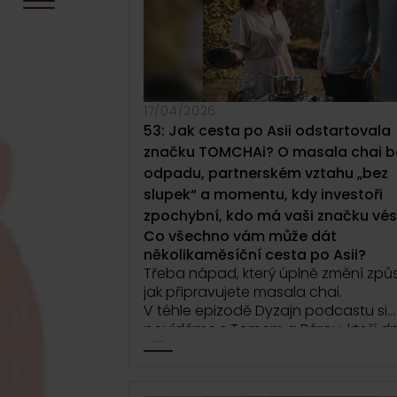
17/04/2026
53: Jak cesta po Asii odstartovala
značku TOMCHAi? O masala chai b
odpadu, partnerském vztahu „bez
slupek“ a momentu, kdy investoři
zpochybní, kdo má vaši značku vés
Co všechno vám může dát
několikaměsíční cesta po Asii?
Třeba nápad, který úplně změní způ
jak připravujete masala chai.
V téhle epizodě Dyzajn podcastu si
povídáme s Tomem a Bárou, kteří d
...
společně stojí za značkou TOMCHAi.
cestě, která začala u sdílených šálků
Indii a na Srí lance a vedla až k vlastn