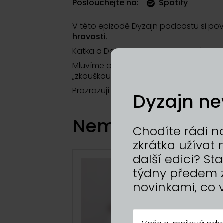
Poslouchejte na:
Spotify
V této epizodě Dyzajn podcastu si po
hravosti
.
Katka a Dorota se poznaly při práci v Pok
Mluvíme o tom, jak se jejich přátelství 
„zkouškou ohněm“.
Prozrazují také, jaké novinky chystají a
Dyzajn ne
Nemáte dost? To 
Chodíte rádi na
zkrátka užíva
další edici? S
týdny předem 
novinkami, co 