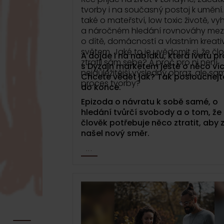
tvorby i na současný postoj k umění.
také o mateřství, low toxic životě, vy
a náročném hledání rovnováhy mezi
o dítě, domácností a vlastním kreat
světem. Jaké to je uvědomit si, že čl
A dojde i na nabídku, která Ivetu pr
ztratil sám sebe? A proč pro ni není
s Dyzajn marketem ještě o něco víc
nejdůležitější výsledný obraz, ale s
Chcete vědět jak? Tak poslouchejt
proces tvorby?
do konce.
Epizoda o návratu k sobě samé, o
hledání tvůrčí svobody a o tom, že
člověk potřebuje něco ztratit, aby
našel nový směr.
...