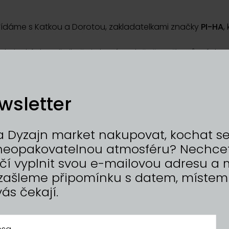
vídáme s Katkou a Dorotou, zakladatelkami značky
PI-HA
,
ojovkách a zjistily, že je baví společně tvořit z různých mate
proměnilo i v pracovní partnerství, co jim přináší ruční výr
 jak se jejich obrazy brzy stanou součástí
grafiky Dyzajn m
wsletter
je dobře!
 Dyzajn market nakupovat, kochat se, 
t neopakovatelnou atmosféru? Nechce
tačí vyplnit svou e-mailovou adresu 
zašleme připomínku s datem, místem
vás čekají.