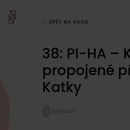
ZPĚT NA ÚVOD
38: PI-HA – K
propojené př
Katky
31/10/2025