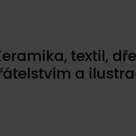
eramika, textil, dř
átelstvím a ilustr