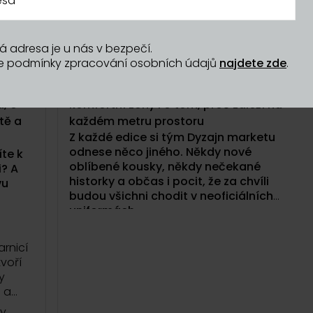
á adresa je u nás v bezpečí.
15/05/2026
še podmínky zpracování osobních údajů
najdete zde
.
? Nová
55: Co nosí tým Dyzajn marketu? O
, jak
neoficiálních uniformách, vystupování z
a, o
komfortní zóny i o tom, proč záleží na
tě a
každém metru prostoru
Z každé edice si tým Dyzajn marketu
odnese něco jiného. Někdy nové
íte k
oblíbené kousky, někdy nečekané
i? A
historky a občas i pocit, že za chvíli
vu
budou všichni chodit v neoficiálních
uniformách.
V téhle týmové epizodě Dyzajn podcastu
rnicí
si povídají Terezie, Anička a Zuzka o tom,
voří
co je během aprílové edice nejvíc zaujalo,
y
co si samy koupily a proč mají některé
 a
značky v jejich šatnících speciální místo.
ky