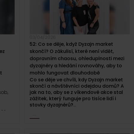
když se rozhodne zazpívat uprostřed davu
návštěvníků Dyzajn marketu.
Epizoda o radosti z lokální tvorby, o
zákulisí, které běžně není vidět, a o tom,
že Dyzajn market netvoří jen značky, ale i
03/04/2026
vztahy, které kolem něj vznikají.
52: Co se děje, když Dyzajn market
ez
skončí? O zákulisí, které není vidět,
dopravním chaosu, ohleduplnosti mezi
dyzajnéry a hledání rovnováhy, aby to
t
mohlo fungovat dlouhodobě
Co se děje ve chvíli, kdy Dyzajn market
skončí a návštěvníci odejdou domů? A
sob,
jak na to, aby se z víkendové akce stal
zážitek, který funguje pro tisíce lidí i
stovky dyzajnérů?
nes
...
 O
V téhle epizodě Dyzajn podcastu vás
 čaje v
vezmeme do zákulisí jarního Dyzajn
í
marketu očima realizačního týmu.