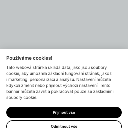
Chcete se také stát naším partnerem?
NAPIŠTE NÁM
Používáme cookies!
Tato webová stránka ukládá data, jako jsou soubory
info@dyzajnmarket.com
cookie, aby umožnila základní fungování stránek, jakož
Mujmarket s.r.o.
i marketing, personalizaci a analýzu. Nastavení můžete
Buzulucká 569/10
kdykoli změnit nebo přijmout výchozí nastavení. Tento
banner můžete zavřít a pokračovat pouze se základními
160 00 Praha 6
soubory cookie.
Česká republika
IČ 04980913
Přijmout vše
DIČ CZ04980913
Odmítnout vše