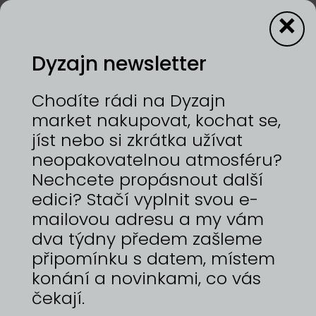
×
Dyzajn newsletter
25—26/4/2026 | VÝSTAVIŠTĚ PRAHA, HOLEŠOVICE
Chodíte rádi na Dyzajn
(CS) O značce ANFISA LANNO. Pod vlastním
market nakupovat, kochat se,
jménem vytvářím upcyklované doplňky ze
jíst nebo si zkrátka užívat
starých věcí a materiálů, které převážně
neopakovatelnou atmosféru?
dostávám darem. Každý kus vám přináší svůj
jedinečný vzhled a příběh. Speciálně pro jarní trh
Nechcete propásnout další
jsem připravila sérii náhrdelníků z příze. (EN) About
edici? Stačí vyplnit svou e-
the ANFISA LANNO brand. Under my own name, I
mailovou adresu a my vám
create upcycled accessories from old items and
materials, most of which I receive as gifts. Each
dva týdny předem zašleme
piece has its own unique look and story.
připomínku s datem, místem
Especially for the spring market, I made a series of
konání a novinkami, co vás
yarn necklaces.
čekají.
https://www.instagram.com/anfisalanno