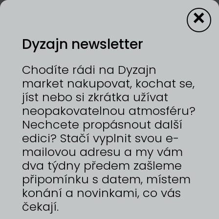
×
Dyzajn newsletter
1—2/8/2026 | HOLEŠOVICKÁ TRŽNICE
Chodíte rádi na Dyzajn
ARCHE. Uniforma pro tvůrce. Heavyweight bavlna,
market nakupovat, kochat se,
šitá v Česku. Bez log, bez zbytečností — jen
jíst nebo si zkrátka užívat
brutální kvalita, NILCOT zpracování a digitální
neopakovatelnou atmosféru?
pasport produktu v QR kódu. Cirkulární systém,
kus, který vás přežije. Luxus je to, co po vás
Nechcete propásnout další
zůstane. — EN — ARCHE. A uniform for makers.
edici? Stačí vyplnit svou e-
Heavyweight cotton, sewn in Czechia. No logos,
mailovou adresu a my vám
no noise — just brutal quality, NILCOT processing,
and a digital product passport in a QR code. A
dva týdny předem zašleme
circular system, a piece built to outlast trends.
připomínku s datem, místem
True luxury is what you leave behind.
konání a novinkami, co vás
https://www.archefashion.com
čekají.