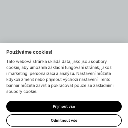
Chcete se také stát naším partnerem?
NAPIŠTE NÁM
Používáme cookies!
Tato webová stránka ukládá data, jako jsou soubory
info@dyzajnmarket.com
cookie, aby umožnila základní fungování stránek, jakož
Mujmarket s.r.o.
i marketing, personalizaci a analýzu. Nastavení můžete
Buzulucká 569/10
kdykoli změnit nebo přijmout výchozí nastavení. Tento
banner můžete zavřít a pokračovat pouze se základními
160 00 Praha 6
soubory cookie.
Česká republika
IČ 04980913
Přijmout vše
DIČ CZ04980913
Odmítnout vše