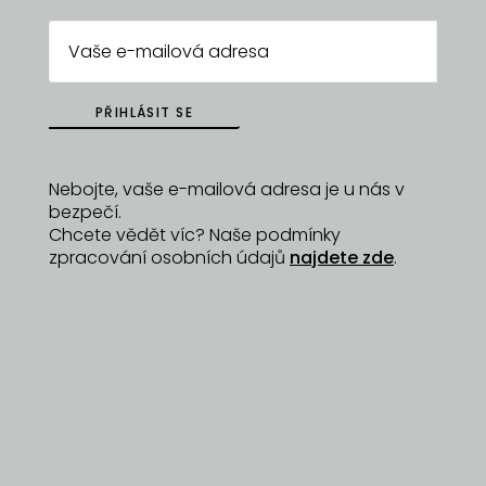
prvotřídního koření a čajových lístků dovážených
přímo z Indie, což zaručuje autentický chuťový
zážitek.
https://www.chaistub.com
PŘIHLÁSIT SE
Nebojte, vaše e-mailová adresa je u nás v
ZPĚT NA
bezpečí.
DYZAJNÉRY
Chcete vědět víc? Naše podmínky
zpracování osobních údajů
najdete zde
.