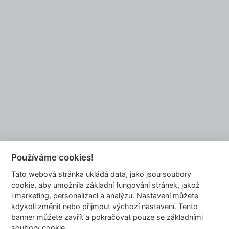
Chcete se také stát naším partnerem?
NAPIŠTE NÁM
Používáme cookies!
Tato webová stránka ukládá data, jako jsou soubory
info@dyzajnmarket.com
cookie, aby umožnila základní fungování stránek, jakož
Mujmarket s.r.o.
i marketing, personalizaci a analýzu. Nastavení můžete
Buzulucká 569/10
kdykoli změnit nebo přijmout výchozí nastavení. Tento
banner můžete zavřít a pokračovat pouze se základními
160 00 Praha 6
soubory cookie.