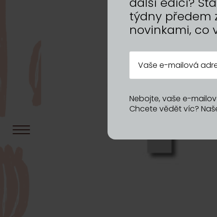
další edici? S
týdny předem 
novinkami, co 
Nebojte, vaše e-mailov
Chcete vědět víc? Na