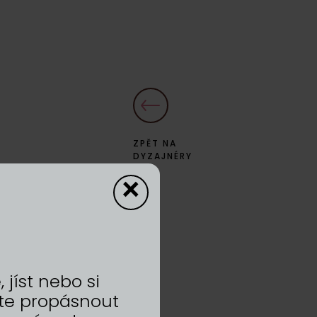
ZPĚT NA
DYZAJNÉRY
×
jíst nebo si
te propásnout