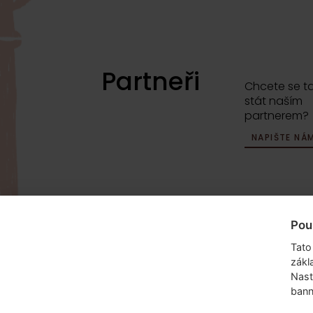
Partneři
Chcete se t
stát naším
partnerem?
NAPIŠTE NÁ
Pou
info@dyzajnmarket.com
Mujmarket s.r
Tato
Buzulucká 5
zákl
160 00 Praha
Nast
bann
Česká repub