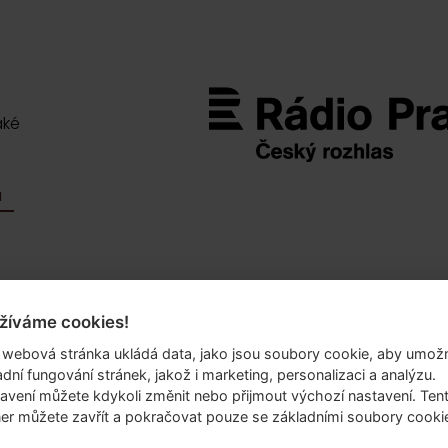
aké
M
žíváme cookies!
.o.
 webová stránka ukládá data, jako jsou soubory cookie, aby umožn
69/10
adní fungování stránek, jakož i marketing, personalizaci a analýzu.
 6
avení můžete kdykoli změnit nebo přijmout výchozí nastavení. Ten
er můžete zavřít a pokračovat pouze se základními soubory cooki
lika