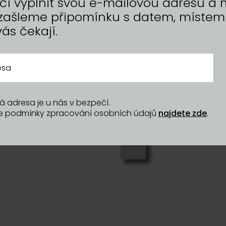
tačí vyplnit svou e-mailovou adresu 
zašleme připomínku s datem, místem
vás čekají.
á adresa je u nás v bezpečí.
še podmínky zpracování osobních údajů
najdete zde
.