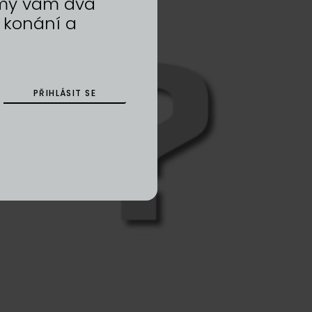
a my vám dva
 konání a
PŘIHLÁSIT SE