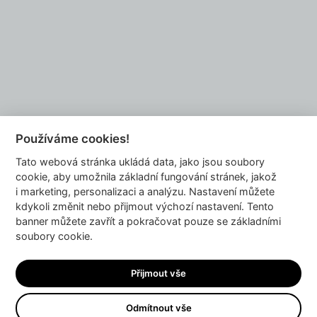
Chcete se také stát naším partnerem?
NAPIŠTE NÁM
Používáme cookies!
Tato webová stránka ukládá data, jako jsou soubory
info@dyzajnmarket.com
cookie, aby umožnila základní fungování stránek, jakož
Mujmarket s.r.o.
i marketing, personalizaci a analýzu. Nastavení můžete
Buzulucká 569/10
kdykoli změnit nebo přijmout výchozí nastavení. Tento
banner můžete zavřít a pokračovat pouze se základními
160 00 Praha 6
soubory cookie.
Česká republika
IČ 04980913
Přijmout vše
DIČ CZ04980913
Odmítnout vše