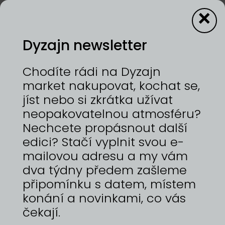
×
Dyzajn newsletter
Mylesko
Chodíte rádi na Dyzajn
market nakupovat, kochat se,
jíst nebo si zkrátka užívat
12—13/9/2026 | VÝSTAVIŠTĚ PRAHA, HOLEŠOVICE
neopakovatelnou atmosféru?
Ručně pletene svetry
Nechcete propásnout další
edici? Stačí vyplnit svou e-
mailovou adresu a my vám
dva týdny předem zašleme
ZPĚT NA
DYZAJNÉRY
připomínku s datem, místem
konání a novinkami, co vás
čekají.