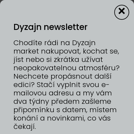
×
Dyzajn newsletter
1—2/8/2026 | HOLEŠOVICKÁ TRŽNICE
Chodíte rádi na Dyzajn
Značka MADUZ přináší autorskou módu
market nakupovat, kochat se,
navrženou a šitou českými ženami, které věří v
jíst nebo si zkrátka užívat
přirozenou krásu, autenticitu a sílu ženské
neopakovatelnou atmosféru?
individuality. Každý kousek vzniká s důrazem na
poctivé řemeslo a kvalitní materiály, které vydrží
Nechcete propásnout další
roky – nejen jednu sezónu. Modely MADUZ jsou
edici? Stačí vyplnit svou e-
nadčasové, pohodlné a snadno
mailovou adresu a my vám
kombinovatelné. Ideální pro tvorbu kapsulového
šatníku, ve kterém má každý kus své místo i smysl.
dva týdny předem zašleme
Podtrhují to krásné, co už v každé ženě dávno je.
připomínku s datem, místem
Dáváme přednost přirozenosti, jednoduchosti a
konání a novinkami, co vás
pečlivému zpracování v malých sériích. MADUZ is
a fashion brand with original designs created
čekají.
and sewn by Czech women who believe in