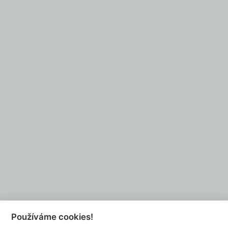
Partneři
Chcete se také stát naším partnerem?
NAPIŠTE NÁM
Používáme cookies!