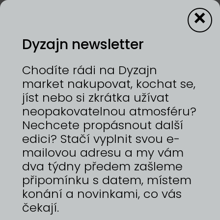
×
Dyzajn newsletter
1—2/8/2026 | HOLEŠOVICKÁ TRŽNICE
Chodíte rádi na Dyzajn
Jsme rolovaná zmrzlina z jižních Čech a naším
market nakupovat, kochat se,
konceptem je příprava zmrzliny přímo před
jíst nebo si zkrátka užívat
očima zákazníků. Zmrzlinu rolujeme z čerstvých
neopakovatelnou atmosféru?
surovin – používáme ovoce, sladkosti a další
kvalitní ingredience, díky čemuž je celý proces
Nechcete propásnout další
nejen chuťovým, ale i vizuálním zážitkem.
edici? Stačí vyplnit svou e-
mailovou adresu a my vám
dva týdny předem zašleme
připomínku s datem, místem
ZPĚT NA
konání a novinkami, co vás
DYZAJNÉRY
čekají.