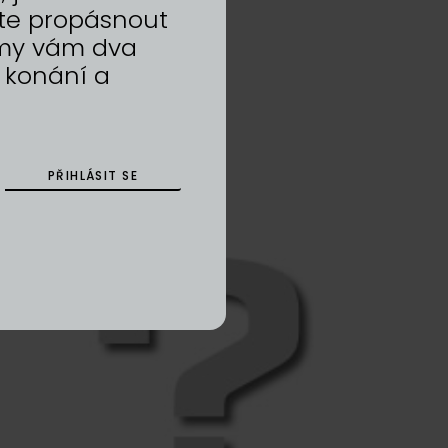
te propásnout
a my vám dva
 konání a
PŘIHLÁSIT SE