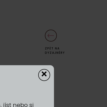
ZPĚT NA
DYZAJNÉRY
×
jíst nebo si