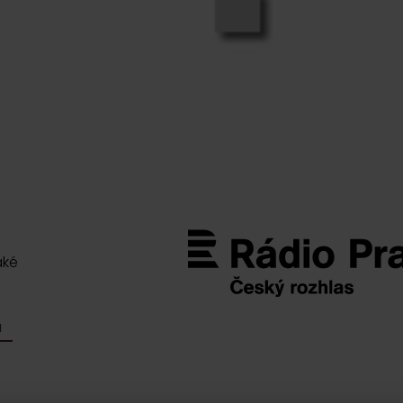
aké
M