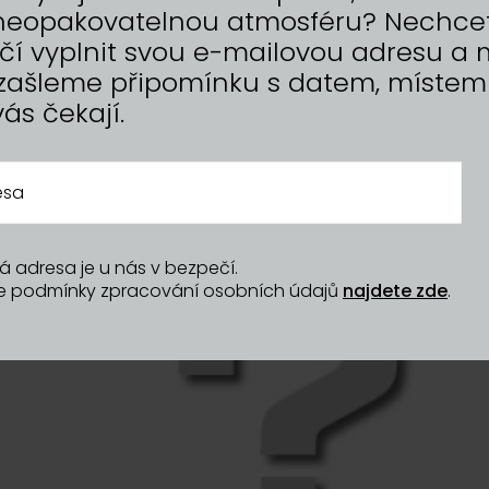
ang – named the best food in
t neopakovatelnou atmosféru? Nechce
t forget vegans and those with
tačí vyplnit svou e-mailovou adresu 
aturally gluten-free, and
sambal), you can adjust the
zašleme připomínku s datem, místem
vás čekají.
á adresa je u nás v bezpečí.
še podmínky zpracování osobních údajů
najdete zde
.