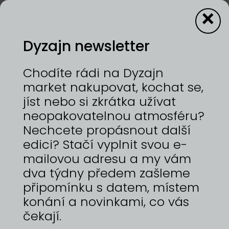
×
Dyzajn newsletter
1—2/8/2026 | HOLEŠOVICKÁ TRŽNICE
Chodíte rádi na Dyzajn
CZ Značka yule se zaměřuje na tvorbu kvalitních
market nakupovat, kochat se,
a nadčasových střihů, které si oblíbí každý.
jíst nebo si zkrátka užívat
Oblečení je ušité z pečlivě vybraných materiálů a
neopakovatelnou atmosféru?
při výrobě je mu věnována speciální péče s
důrazem na kvalitu zpracování. Pokud hledáte
Nechcete propásnout další
pánské basic kousky v mnoha barvách bez
edici? Stačí vyplnit svou e-
potisku, jste na správné adrese! :) Kromě
mailovou adresu a my vám
základních kousků pánského šatníku se
zaměřujeme především na dámskou módu
dva týdny předem zašleme
volnějších střihů. Tvoříme menší kolekce a nižší
připomínku s datem, místem
počty kusů oblečení, které Vašemu šatníku
konání a novinkami, co vás
vdechnou novou energii. Sice nepodléháme
posledním výstřelkům módních trendů, za to
čekají.
sbíráme inspiraci mezi nestárnoucí klasikou, které