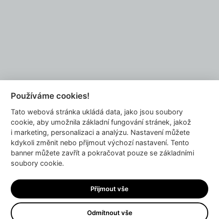
Chcete se také stát naším partnerem?
NAPIŠTE NÁM
Používáme cookies!
Tato webová stránka ukládá data, jako jsou soubory
info@dyzajnmarket.com
cookie, aby umožnila základní fungování stránek, jakož
Mujmarket s.r.o.
i marketing, personalizaci a analýzu. Nastavení můžete
Buzulucká 569/10
kdykoli změnit nebo přijmout výchozí nastavení. Tento
banner můžete zavřít a pokračovat pouze se základními
160 00 Praha 6
soubory cookie.
Česká republika
IČ 04980913
Přijmout vše
DIČ CZ04980913
Odmítnout vše