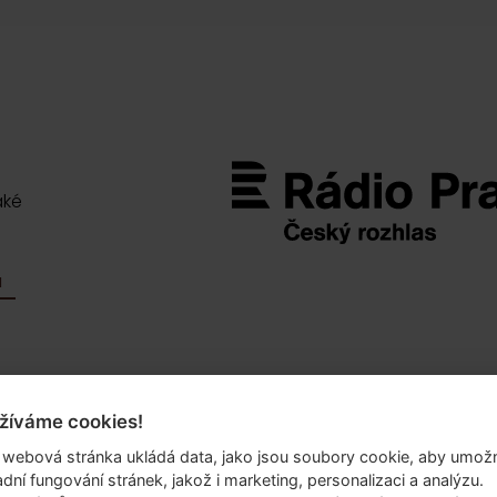
aké
M
žíváme cookies!
.o.
 webová stránka ukládá data, jako jsou soubory cookie, aby umožn
69/10
adní fungování stránek, jakož i marketing, personalizaci a analýzu.