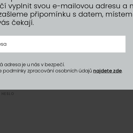
 Účet se vytvoří s první
tačí vyplnit svou e-mailovou adresu 
řihlásit poprvé, klikněte níže
zašleme připomínku s datem, místem
vás čekají.
á adresa je u nás v bezpečí.
še podmínky zpracování osobních údajů
najdete zde
.
 HESLO