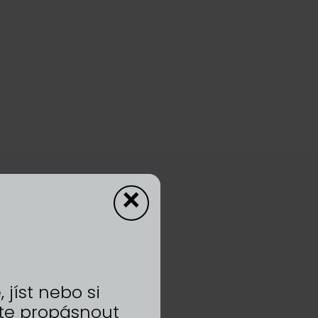
×
jíst nebo si
te propásnout