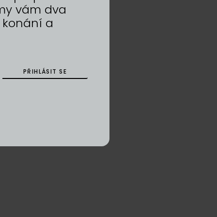
a my vám dva
 konání a
PŘIHLÁSIT SE