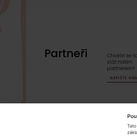
Partneři
Chcete se t
stát naším
partnerem?
NAPIŠTE NÁ
Pou
info@dyzajnmarket.com
Mujmarket s.r
Tato
Buzulucká 5
zákl