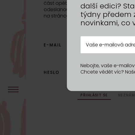
část opětovného vyplňování formuláře.
další edici? S
odeslanou přihláškou. Pokud se chcete p
týdny předem 
na stránce na Přihlášku.
novinkami, co 
E-MAIL
Nebojte, vaše e-mailov
Chcete vědět víc? Na
HESLO
PŘIHLÁSIT SE
NEZNÁM