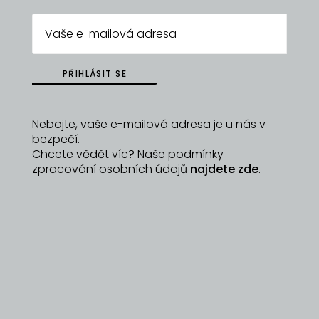
PŘIHLÁSIT SE
Nebojte, vaše e-mailová adresa je u nás v
bezpečí.
Chcete vědět víc? Naše podmínky
09/01/2023
zpracování osobních údajů
najdete zde
.
Kdo za vaší značkou jmenovitě stojí? A kdy
vaše značka vznikla?
Jmenuji se Michaela Urbanová a žiji u Plzně ve
Vochově. Značku Homeherbs jsem založila na
podzim roku 2020 díky mé vášni k bylinkám,
květinám a aromaterapii. V počátcích jste u mě
mohli koupit i sušené květiny či bylinky.