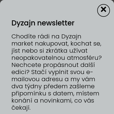
×
Dyzajn newsletter
Svíčky s duší
Chodíte rádi na Dyzajn
market nakupovat, kochat se,
jíst nebo si zkrátka užívat
neopakovatelnou atmosféru?
Nechcete propásnout další
edici? Stačí vyplnit svou e-
mailovou adresu a my vám
dva týdny předem zašleme
připomínku s datem, místem
konání a novinkami, co vás
čekají.