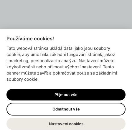
NAPIŠTE NÁM
Používáme cookies!
Tato webová stránka ukládá data, jako jsou soubory
info@dyzajnmarket.com
cookie, aby umožnila základní fungování stránek, jakož
Mujmarket s.r.o.
i marketing, personalizaci a analýzu. Nastavení můžete
Buzulucká 569/10
kdykoli změnit nebo přijmout výchozí nastavení. Tento
banner můžete zavřít a pokračovat pouze se základními
160 00 Praha 6
soubory cookie.
Česká republika
IČ 04980913
Přijmout vše
DIČ CZ04980913
Odmítnout vše
NAHORU
Nastavení cookies