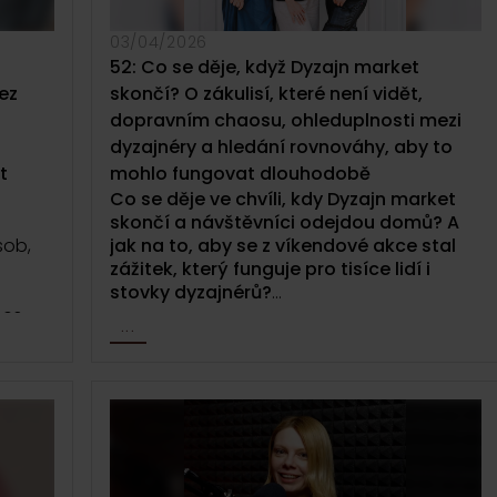
zákulisí, které běžně není vidět, a o tom,
že Dyzajn market netvoří jen značky, ale i
03/04/2026
vztahy, které kolem něj vznikají.
52: Co se děje, když Dyzajn market
ez
skončí? O zákulisí, které není vidět,
dopravním chaosu, ohleduplnosti mezi
dyzajnéry a hledání rovnováhy, aby to
t
mohlo fungovat dlouhodobě
Co se děje ve chvíli, kdy Dyzajn market
skončí a návštěvníci odejdou domů? A
sob,
jak na to, aby se z víkendové akce stal
zážitek, který funguje pro tisíce lidí i
stovky dyzajnérů?
nes
...
 O
V téhle epizodě Dyzajn podcastu vás
 čaje v
vezmeme do zákulisí jarního Dyzajn
í
marketu očima realizačního týmu.
e.
Nahlédneme do momentů, které nejsou
vidět, ale rozhodují o tom, jestli všechno
y němu
funguje tak, jak má.
odpadu