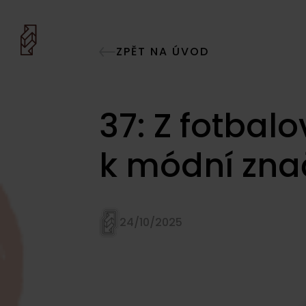
ZPĚT NA ÚVOD
37: Z fotbal
k módní zna
24/10/2025