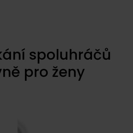
ékání spoluhráčů
vně pro ženy