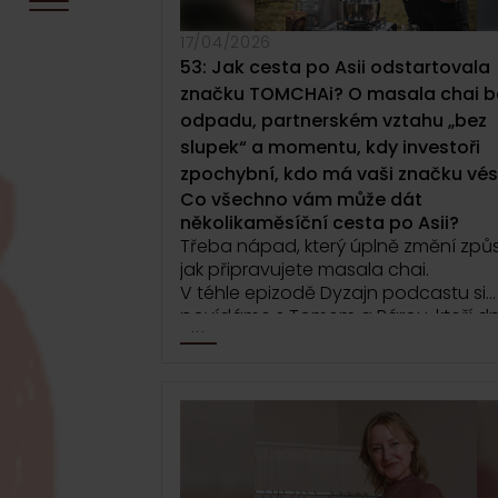
17/04/2026
53: Jak cesta po Asii odstartovala
značku TOMCHAi? O masala chai b
odpadu, partnerském vztahu „bez
slupek“ a momentu, kdy investoři
zpochybní, kdo má vaši značku vés
Co všechno vám může dát
několikaměsíční cesta po Asii?
Třeba nápad, který úplně změní způ
jak připravujete masala chai.
V téhle epizodě Dyzajn podcastu si
povídáme s Tomem a Bárou, kteří d
...
společně stojí za značkou TOMCHAi.
cestě, která začala u sdílených šálků
Indii a na Srí lance a vedla až k vlastn
značce postavené na rituálu pití čaj
Jak funguje mikromletí a proč dík
může vzniknout masala chai bez 