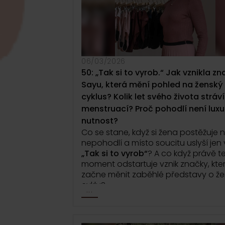
i bez přidaného cukru?
A co všechn
musí změnit, aby takový produkt obs
kavárnách i u zákazníků?
Řeč přijde i na moment, kdy se
rozhodli
vystoupit z komfortní zóny
postavit se před investory a kamery.
06/03/2026
to je
obhajovat vlastní vizi pod tla
50: „Tak si to vyrob.“ Jak vznikla z
slyšet, že by firmu měl vést někdo jin
Sayu, která mění pohled na ženský
Prozradí také, že jejich vztah vznikl v
cyklus? Kolik let svého života stráv
neobvyklém prostředí a od začátku š
do hloubky, než bývá běžné. Jak se 
menstruací? Proč pohodlí není luxu
dynamika promítá do společného
nutnost?
podnikání?
Co se stane, když si žena postěžuje 
nepohodlí a místo soucitu uslyší jen
Epizoda o cestě, která začala dale
„Tak si to vyrob“
? A co když právě t
domova.
O podnikání ve dvou a o t
moment odstartuje vznik značky, kte
někdy právě tlak zvenčí může pomo
začne měnit zaběhlé představy o ž
ujasnit si, co vlastně chcete.
cyklu?
...
V téhle epizodě uslyšíte příběh Jany
Molové ze značky Sayu. O cestě zdr
sestry, která se rozhodla pustit do v