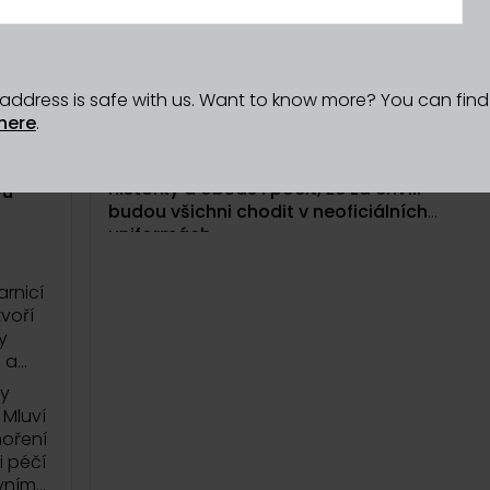
? Nová
55: Co nosí tým Dyzajn marketu? O
, jak
neoficiálních uniformách, vystupování z
a, o
komfortní zóny i o tom, proč záleží na
tě a
každém metru prostoru
l address is safe with us. Want to know more? You can fin
Z každé edice si tým Dyzajn marketu
here
.
odnese něco jiného. Někdy nové
íte k
oblíbené kousky, někdy nečekané
i? A
historky a občas i pocit, že za chvíli
vu
budou všichni chodit v neoficiálních
uniformách.
V téhle týmové epizodě Dyzajn podcastu
rnicí
si povídají Terezie, Anička a Zuzka o tom,
voří
co je během aprílové edice nejvíc zaujalo,
y
co si samy koupily a proč mají některé
 a
značky v jejich šatnících speciální místo.
ky
 Mluví
Řeč přijde na lokální módu, kosmetiku i
hoření
drobnosti do domácnosti, které si z
 péčí
Dyzajn marketu odnáší nejen
ivním
návštěvníci, ale i samotný tým. A taky na