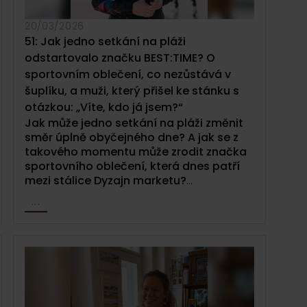
20/03/2026
51: Jak jedno setkání na pláži
odstartovalo značku BEST:TIME? O
sportovním oblečení, co nezůstává v
šuplíku, a muži, který přišel ke stánku s
otázkou: „Víte, kdo já jsem?“
Jak může jedno setkání na pláži změnit
směr úplně obyčejného dne? A jak se z
takového momentu může zrodit značka
sportovního oblečení, která dnes patří
mezi stálice Dyzajn marketu?
...
V téhle epizodě Dyzajn podcastu si
povídáme s
Pavlou Danou
, zakladatelkou
značky
BEST:TIME
.
O momentu, co
odstartoval cestu ke sportovnímu
oblečení. Takovému, které má být
funkční, kvalitní a hlavně navržené tak,
aby neskončilo zapomenuté v šuplíku.