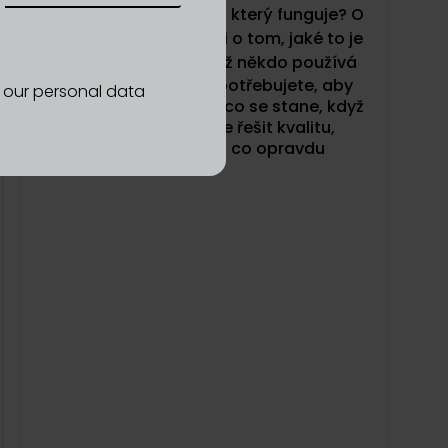
54: Jak postavit šatník, který funguje? O
značce Taupe, tencelu i o tom, jaké to je
zjistit, že stejný název už někdo používá
Kolik oblečení vlastně potřebujete, aby
d our personal data
váš šatník fungoval? A co se stane, když
místo množství začnete řešit kvalitu,
kombinovatelnost a to, co opravdu
nosíte?
V téhle epizodě Dyzajn podcastu si
povídáme s Kristýnou Machkovou,
zakladatelkou značky Taupe.
O prvních
váhavých krocích v roce 2022 až po
vybudování značky, která stojí na
konceptu funkčního šatníku.
Co znamená mít méně věcí, které spolu
opravdu fungují? A proč dává smysl řešit
materiály, jako je tencel, biobavlna nebo
vlna?
Řeč přijde i na moment, kdy se první účast