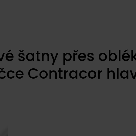
ové šatny přes obl
čce Contracor hla