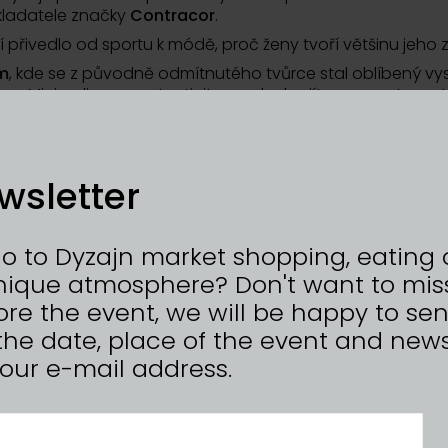
akladatele značky
Contracor
.
í přivedlo od sportu k módě, proč ženy tvoří většinu jeho
m
, kde se z původně odmítnutého tvůrce stal oblíbený vysta
dem. Minimalismus, autenticita a odvaha jít svou cestou – 
je dobře!
wsletter
go to Dyzajn market shopping, eating 
nique atmosphere? Don't want to mis
re the event, we will be happy to se
the date, place of the event and news
n your e-mail address.
15/05/2026