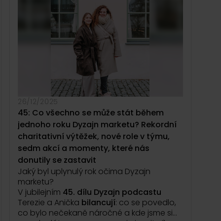
změn a rozhodnutí
, která dávají smysl
někdy může přinést trochu pohodlí i ve
často až zpětně.
chvílích, kdy ho člověk potřebuje nejvíc.
Proč pro Alici nejsou kameny jen surovina,
ale spíš
tiší společníci na cestě
? A v jaké
chvíli si uvědomila, že
nemusí všechno
zvládnout sama
, aby věci mohly růst a
proměňovat se?
Řeč přijde i na
místo, které do toho všeho
vstoupilo zdánlivě náhodou
. Na cestu,
která začala jinak, než měla, a postupně se
26/12/2025
proměnila v
zásadní zdroj inspirace
. Co
45: Co všechno se může stát během
se dá naučit v prostředí, kde
má čas jiný
jednoho roku Dyzajn marketu? Rekordní
rytmus
a kde tlak neznamená spěch, ale
charitativní výtěžek, nové role v týmu,
proměnu?
Rozhovor o
trpělivosti, pokoře a důvěře v
sedm akcí a momenty, které nás
proces
. O tom, že věci, které vznikají
donutily se zastavit
pomalu, v sobě často nesou
největší
Jaký byl uplynulý rok očima Dyzajn
hodnotu
.
marketu?
V jubilejním
45. dílu Dyzajn podcastu
Terezie a Anička
bilancují
: co se povedlo,
co bylo nečekaně náročné a kde jsme si