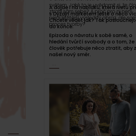
světem. Jaké to je uvědomit si, že čl
A dojde i na nabídku, která Ivetu pr
ztratil sám sebe? A proč pro ni není
s Dyzajn marketem ještě o něco víc
nejdůležitější výsledný obraz, ale s
Chcete vědět jak? Tak poslouchejt
proces tvorby?
do konce.
Epizoda o návratu k sobě samé, o
hledání tvůrčí svobody a o tom, že
člověk potřebuje něco ztratit, aby
našel nový směr.
...