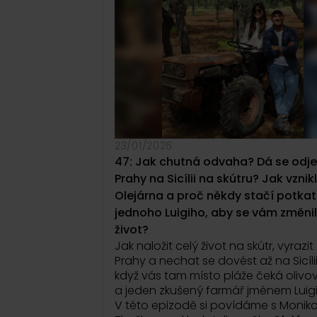
produktu, jenž má ženám zpříjemnit
období, o němž se často mluví šept
Kolik let svého života žena skutečn
stráví menstruací?
A proč jsme si zvykly, že nepohodlí je
normální, patří k tomu a má se tiše 
Jaké to je budovat rodinnou značku,
do hry vstupují sourozenci i partnerky
dětí?
23/01/2026
Proč vyvíjet menstruační kalhotky
ve
47: Jak chutná odvaha? Dá se odje
spolupráci s Technickou univerzito
Prahy na Sicílii na skútru? Jak vznik
Liberci
a hledat řešení ve vědě míst
Olejárna a proč někdy stačí potkat
rychlých kompromisů?
Epizoda o těle bez studu, o vědě be
jednoho Luigiho, aby se vám změnil
zbytečné chemie a o
odvaze postav
život?
tomu, co jsme dlouho braly jako
Jak naložit celý život na skútr, vyrazit
samozřejmost
.
Prahy a nechat se dovést až na Sicíli
když vás tam místo pláže čeká olivov
a jeden zkušený farmář jménem Luig
V této epizodě si povídáme s Monik