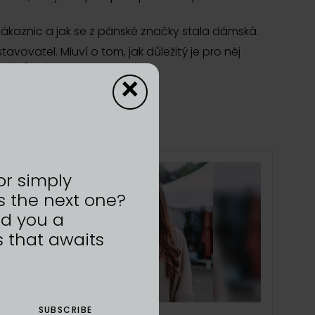
 zákaznic a jak se z pánské značky stala dámská.
vovatel. Mluví o tom, jak důležitý je pro něj
to je Contracor.
×
or simply
s the next one?
nd you a
 that awaits
01/05/2026
SUBSCRIBE